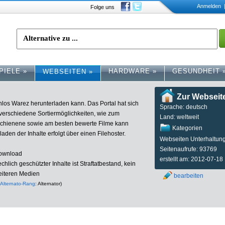
Anmelden
|
Folge uns
PIELE
»
HARDWARE
»
GESUNDHEIT
WEBSEITEN
»
Zur Webseit
enlos Warez herunterladen kann. Das Portal hat sich
Sprache: deutsch
n verschiedene Sortiermöglichkeiten, wie zum
Land: weltweit
schienene sowie am besten bewerte Filme kann
Kategorien
aden der Inhalte erfolgt über einen Filehoster.
Webseiten Unterhaltun
Seitenaufrufe: 93769
Download
erstellt am: 2012-07-18
hlich geschützter Inhalte ist Straftatbestand, kein
eiteren Medien
bearbeiten
Alternato-Rang
: Alternator)