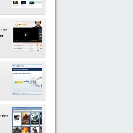
sche
er
t das