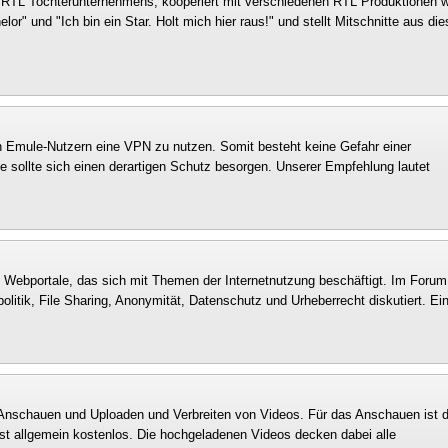
s RTL Tochterunternehmens, kooperiert mit verschiedenen RTL Produktionen w
or" und "Ich bin ein Star. Holt mich hier raus!" und stellt Mitschnitte aus di
en Emule-Nutzern eine VPN zu nutzen. Somit besteht keine Gefahr einer
sollte sich einen derartigen Schutz besorgen. Unserer Empfehlung lautet
n Webportale, das sich mit Themen der Internetnutzung beschäftigt. Im Forum
itik, File Sharing, Anonymität, Datenschutz und Urheberrecht diskutiert. Ei
m Anschauen und Uploaden und Verbreiten von Videos. Für das Anschauen ist 
ist allgemein kostenlos. Die hochgeladenen Videos decken dabei alle