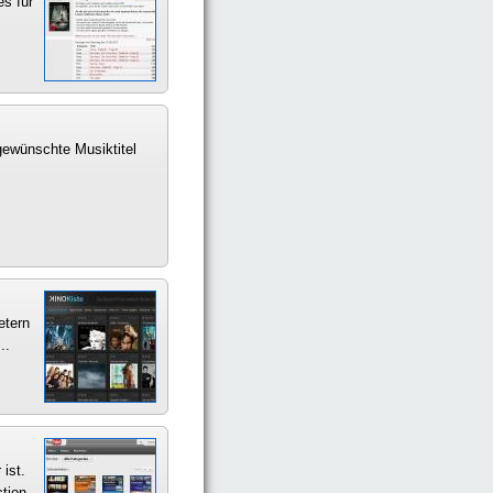
es für
gewünschte Musiktitel
etern
..
ist.
tion,