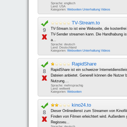
Sprache: englisch
Land: USA
Kategorien:
Webseiten
Unterhaltung
Videos
TV-Stream.to
TV-Stream.to ist eine Webseite, die kostenfre
9
TV-Sender streamen kann. Die Handhabung ist s
a...
Sprache: deutsch
Land: Deutschland
Kategorien:
Webseiten
Unterhaltung
Videos
RapidShare
RapidShare ist ein schweizer Internetdienstle
8
Dateien anbietet. Generell können die Nutzer 
Nutzung....
Sprache: mehrsprachig
Land: weltweit
Kategorien:
Webseiten
kino24.to
Dieser Onlinedienst zum Streamen von Kinofil
8
Finden von Filmen erleichtert wird. Außerdem 
Regisseu...
Sprache: deutsch