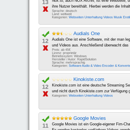
Nox.to, auch NOX Archiv, ist eine Webseite, d
13
ihre Nutzer bereithält. Hierbei werden die Inha
Sprache: deutsch
Land: weltweit
Kategorien:
Webseiten
Unterhaltung
Videos
Musik
Erot
Audials One
Audials One ist eine Software, mit der man le
12
und Videos aus. Anschließend überwacht das P
Preis: ab 45€
Lizenz: proprietär
Betriebssytem: Windows
Hersteller / Autor: RapidSolution
Sprache: mehrsprachig
Kategorien:
Software
Audio & Video
Encoder & Konvert
Kinokiste.com
Kinokiste.com ist eine deutsche Streaming Sei
12
und nicht durch Kinokiste.com zur Verfügung g
Kategorien:
Webseiten
Unterhaltung
Videos
Google Movies
Google Movies ist ein Google-eigener Fim-Chan
11
Es werden kostenlos verfügbare Videos angebo