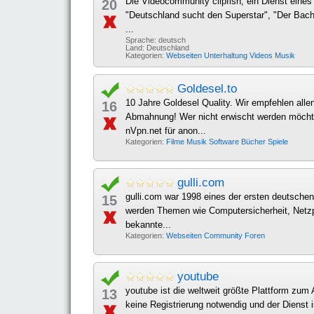
Die Videocommunity clipfish, ein Dienst eine
20
"Deutschland sucht den Superstar", "Der Bachel
...
Sprache: deutsch
Land: Deutschland
Kategorien:
Webseiten
Unterhaltung
Videos
Musik
Goldesel.to
10 Jahre Goldesel Quality. Wir empfehlen all
16
Abmahnung! Wer nicht erwischt werden möchte 
nVpn.net für anon...
Kategorien:
Filme
Musik
Software
Bücher
Spiele
gulli.com
gulli.com war 1998 eines der ersten deutsche
15
werden Themen wie Computersicherheit, Netzpol
bekannte...
Kategorien:
Webseiten
Community
Foren
youtube
youtube ist die weltweit größte Plattform zu
13
keine Registrierung notwendig und der Dienst 