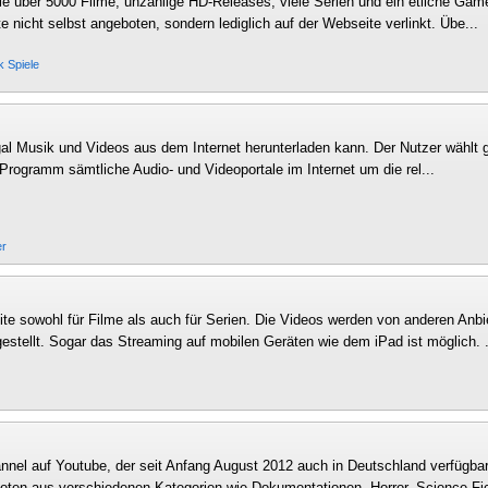
ie über 5000 Filme, unzählige HD-Releases, viele Serien und ein etliche Gam
lte nicht selbst angeboten, sondern lediglich auf der Webseite verlinkt. Übe...
ik
Spiele
gal Musik und Videos aus dem Internet herunterladen kann. Der Nutzer wählt 
rogramm sämtliche Audio- und Videoportale im Internet um die rel...
er
te sowohl für Filme als auch für Serien. Die Videos werden von anderen Anbi
estellt. Sogar das Streaming auf mobilen Geräten wie dem iPad ist möglich. .
nel auf Youtube, der seit Anfang August 2012 auch in Deutschland verfügbar 
ten aus verschiedenen Kategorien wie Dokumentationen, Horror, Science-Fic