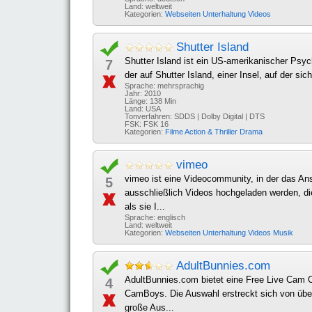
Land: weltweit
Kategorien:
Webseiten
Unterhaltung
Videos
Shutter Island
Shutter Island ist ein US-amerikanischer Psyc
7
der auf Shutter Island, einer Insel, auf der si
Sprache: mehrsprachig
Jahr: 2010
Länge: 138 Min
Land: USA
Tonverfahren: SDDS | Dolby Digital | DTS
FSK: FSK 16
Kategorien:
Filme
Action & Thriller
Drama
vimeo
vimeo ist eine Videocommunity, in der das An
5
ausschließlich Videos hochgeladen werden, di
als sie I...
Sprache: englisch
Land: weltweit
Kategorien:
Webseiten
Unterhaltung
Videos
Musik
AdultBunnies.com
AdultBunnies.com bietet eine Free Live Cam 
4
CamBoys. Die Auswahl erstreckt sich von übe
große Aus...