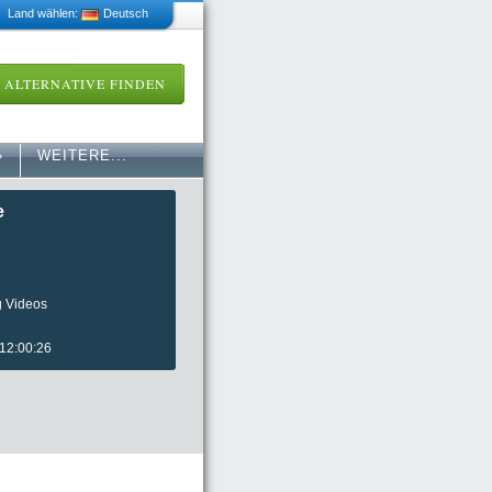
 Land wählen:
Deutsch
ALTERNATIVE FINDEN
»
WEITERE...
e
g Videos
 12:00:26