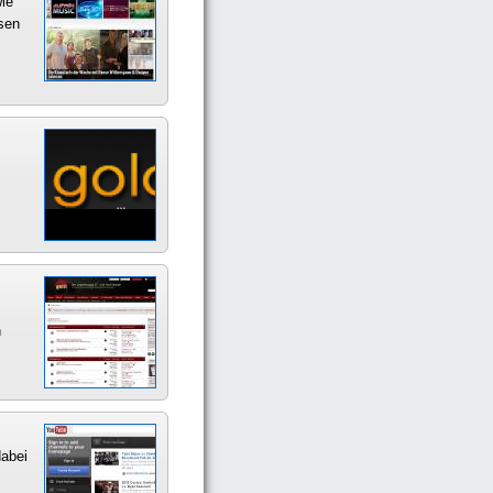
ie
esen
n
dabei