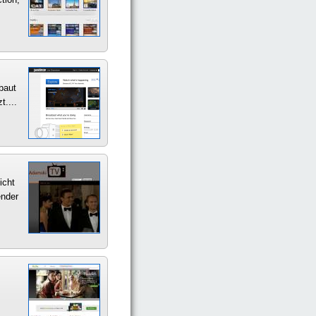
baut
....
icht
ender