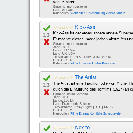
vorstellbaren...
Sprache: mehrsprachig
Land: weltweit
Kategorien:
Webseiten
Unterhaltung
Videos
Musik
Kick-Ass
Kick-Ass ist der etwas andere andere Superhel
13
Er möchte dieses Image jedoch abstreifen und b
Sprache: mehrsprachig
Jahr: 2010
Länge: 117 Min
Land: UK, USA
Tonverfahren: DTS, Dolby Digital, SDDS
FSK: FSK 16
Kategorien:
Filme
Action & Thriller
Komödie
The Artist
The Artist ist eine Tragikomödie von Michel 
13
durch die Einführung des Tonfilms (1927) an d
Sprache: keine Sprache
Jahr: 2011
Länge: 100 Min
Land: Frankreich, Belgien
Tonverfahren: Dolby Digital | DTS | SDDS
FSK: FSK 12
Kategorien:
Filme
Drama
Komödie
Schauspieler
Nox.to