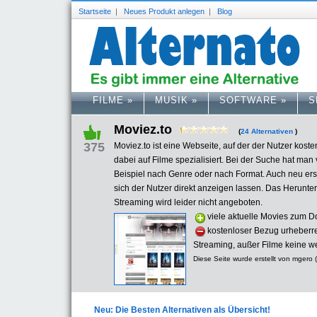
Startseite
|
Neues Produkt anlegen
|
Blog
FILME
»
MUSIK
»
SOFTWARE
»
S
Moviez.to
(
24 Alternativen
)
375
Moviez.to ist eine Webseite, auf der der Nutzer kost
dabei auf Filme spezialisiert. Bei der Suche hat ma
Beispiel nach Genre oder nach Format. Auch neu er
sich der Nutzer direkt anzeigen lassen. Das Herunterl
Streaming wird leider nicht angeboten.
viele aktuelle Movies zum 
kostenloser Bezug urheberrec
Streaming, außer Filme keine w
Diese Seite wurde erstellt von mgero (
Neu: Die Besten Alternativen als Übersicht!