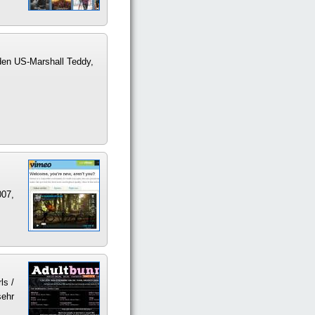
 den US-Marshall Teddy,
007,
ls /
sehr