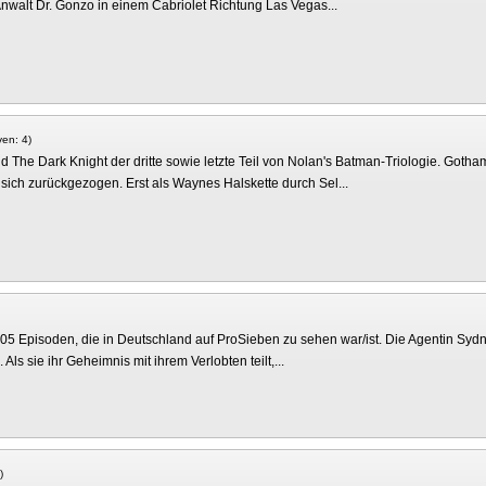
nwalt Dr. Gonzo in einem Cabriolet Richtung Las Vegas...
ven: 4)
 The Dark Knight der dritte sowie letzte Teil von Nolan's Batman-Triologie. Gotha
sich zurückgezogen. Erst als Waynes Halskette durch Sel...
05 Episoden, die in Deutschland auf ProSieben zu sehen war/ist. Die Agentin Sydn
ls sie ihr Geheimnis mit ihrem Verlobten teilt,...
)