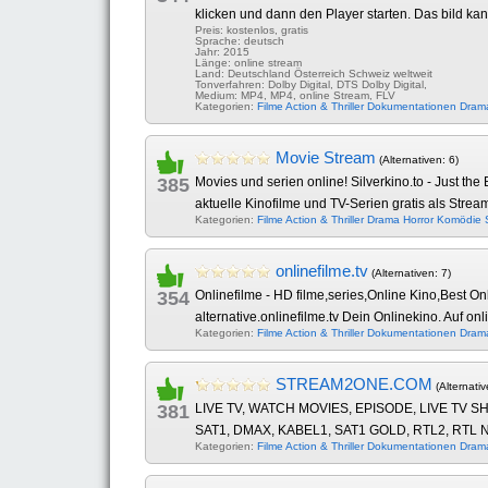
klicken und dann den Player starten. Das bild ka
Preis: kostenlos, gratis
Sprache: deutsch
Jahr: 2015
Länge: online stream
Land: Deutschland Österreich Schweiz weltweit
Tonverfahren: Dolby Digital, DTS Dolby Digital,
Medium: MP4, MP4, online Stream, FLV
Kategorien:
Filme
Action & Thriller
Dokumentationen
Dram
Movie Stream
(Alternativen: 6)
385
Movies und serien online! Silverkino.to - Just th
aktuelle Kinofilme und TV-Serien gratis als Strea
Kategorien:
Filme
Action & Thriller
Drama
Horror
Komödie
onlinefilme.tv
(Alternativen: 7)
354
Onlinefilme - HD filme,series,Online Kino,Best O
alternative.onlinefilme.tv Dein Onlinekino. Auf on
Kategorien:
Filme
Action & Thriller
Dokumentationen
Dram
STREAM2ONE.COM
(Alternativ
381
LIVE TV, WATCH MOVIES, EPISODE, LIVE TV SHO
SAT1, DMAX, KABEL1, SAT1 GOLD, RTL2, RTL NITR
Kategorien:
Filme
Action & Thriller
Dokumentationen
Dram