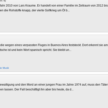
en: 6)
Jahr 2010 von Lars Kraume. Er handelt von einer Familie im Zeitraum von 2012 bis
 die Rohstoffe knapp, der vierte Golfkrieg um Öl b...
, die wegen eines verpassten Fluges in Buenos Aires feststeckt. Dort erkennt sie a
che ist und kein Wort spanisch spricht. Sie bleibt un...
ie
Musik
ergewaltigung und den Mord an einer jungen Frau im Jahre 1974 auf, muss den Täter
n lassen. Der Fall beschäftigt ihn aber bis heute, da d...