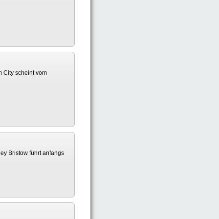
m City scheint vom
ey Bristow führt anfangs