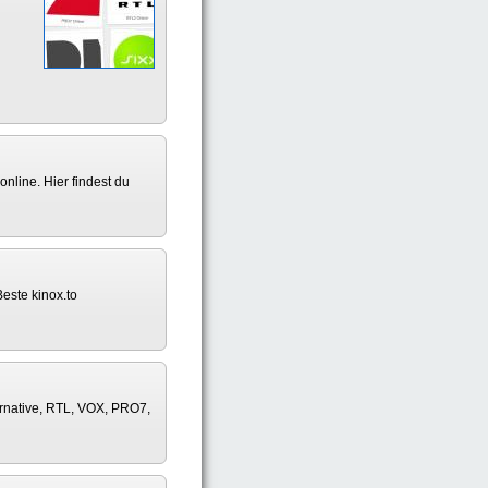
nline. Hier findest du
este kinox.to
native, RTL, VOX, PRO7,