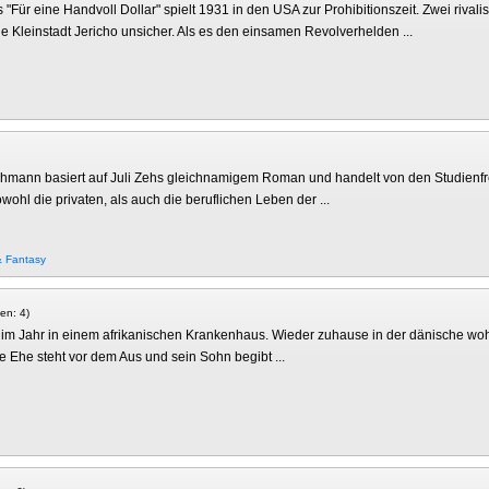
Für eine Handvoll Dollar" spielt 1931 in den USA zur Prohibitionszeit. Zwei rivali
Kleinstadt Jericho unsicher. Als es den einsamen Revolverhelden ...
 Lehmann basiert auf Juli Zehs gleichnamigem Roman und handelt von den Studien
ohl die privaten, als auch die beruflichen Leben der ...
& Fantasy
ven: 4)
nate im Jahr in einem afrikanischen Krankenhaus. Wieder zuhause in der dänische w
e Ehe steht vor dem Aus und sein Sohn begibt ...