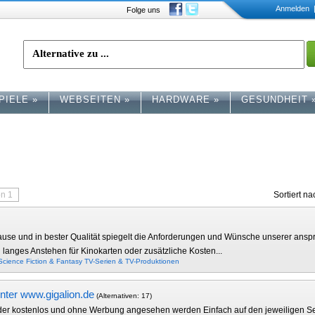
Anmelden
|
Folge uns
PIELE
»
WEBSEITEN
»
HARDWARE
»
GESUNDHEIT
on 1
Sortiert n
 und in bester Qualität spiegelt die Anforderungen und Wünsche unserer anspru
 langes Anstehen für Kinokarten oder zusätzliche Kosten...
Science Fiction & Fantasy
TV-Serien & TV-Produktionen
nter www.gigalion.de
(Alternativen: 17)
der kostenlos und ohne Werbung angesehen werden Einfach auf den jeweiligen S