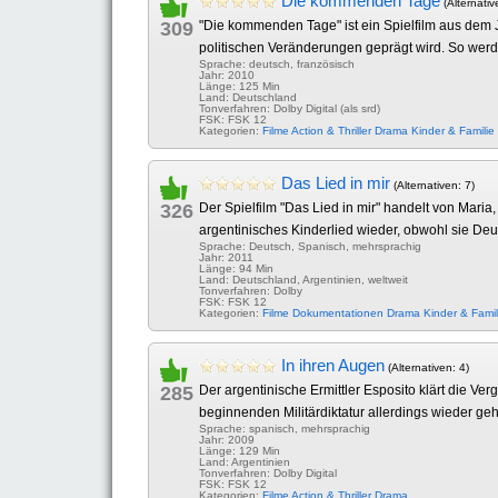
Die kommenden Tage
(Alternativ
309
"Die kommenden Tage" ist ein Spielfilm aus dem 
politischen Veränderungen geprägt wird. So werden
Sprache: deutsch, französisch
Jahr: 2010
Länge: 125 Min
Land: Deutschland
Tonverfahren: Dolby Digital (als srd)
FSK: FSK 12
Kategorien:
Filme
Action & Thriller
Drama
Kinder & Familie
Das Lied in mir
(Alternativen: 7)
326
Der Spielfilm "Das Lied in mir" handelt von Maria
argentinisches Kinderlied wieder, obwohl sie Deuts
Sprache: Deutsch, Spanisch, mehrsprachig
Jahr: 2011
Länge: 94 Min
Land: Deutschland, Argentinien, weltweit
Tonverfahren: Dolby
FSK: FSK 12
Kategorien:
Filme
Dokumentationen
Drama
Kinder & Famil
In ihren Augen
(Alternativen: 4)
285
Der argentinische Ermittler Esposito klärt die V
beginnenden Militärdiktatur allerdings wieder gehe
Sprache: spanisch, mehrsprachig
Jahr: 2009
Länge: 129 Min
Land: Argentinien
Tonverfahren: Dolby Digital
FSK: FSK 12
Kategorien:
Filme
Action & Thriller
Drama