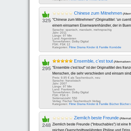
Chinese zum Mitnehmen
(Alter
325
"Chinese zum Mitnehmen" (Originaltitel: 'un cuent
einem einsamen Eisenwarenhändler, der in Buenos A
Sprache: spanisch, mandarin, mehrsprachig
Jahr: 2011
Länge: 97 Min
Land: Argentinien
Tonverfahren: Dolby Digital
FSK: FSK 12
Kategorien:
Filme
Drama
Kinder & Familie
Komödie
Ensemble, c'est tout
(Alternativen
295
"Ensemble c'est tout" ist der Originaltitel des 
Menschen, die sehr verschieden und einsam sind 
Preis: 9,95 € als Taschenbuch, neu
Sprache: französisch
Jahr: 2007
Länge: 97 Min
Land: Frankreich
Tonverfahren: Dolby Digital
FSK: FSK 0
Seitenanzahl: 550
Verlag: Fischer Taschenbuch Verlag
Kategorien:
Filme
Drama
Kinder & Familie
Bücher
Bücher
Ziemlich beste Freunde
(Alternat
248
Ziemlich beste Freunde ("Intouchables") ist ein
reichen Querschnittsgelähmten Philipe und Driss,