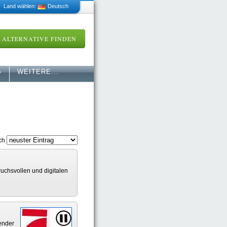
 Land wählen:
Deutsch
ALTERNATIVE FINDEN
»
WEITERE...
ach
chsvollen und digitalen
ender