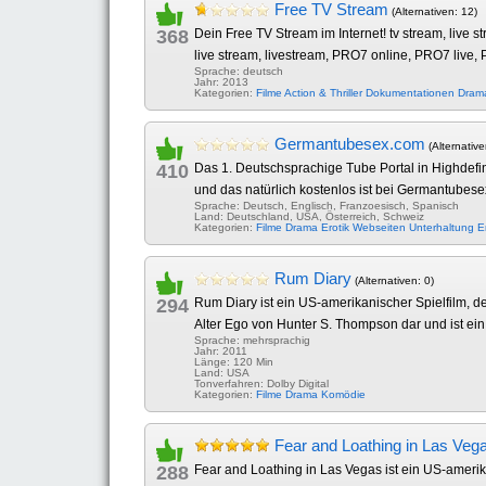
Free TV Stream
(Alternativen: 12)
368
Dein Free TV Stream im Internet! tv stream, live
live stream, livestream, PRO7 online, PRO7 live,
Sprache: deutsch
Jahr: 2013
Kategorien:
Filme
Action & Thriller
Dokumentationen
Dram
Germantubesex.com
(Alternative
410
Das 1. Deutschsprachige Tube Portal in Highdefini
und das natürlich kostenlos ist bei Germantubese
Sprache: Deutsch, Englisch, Franzoesisch, Spanisch
Land: Deutschland, USA, Österreich, Schweiz
Kategorien:
Filme
Drama
Erotik
Webseiten
Unterhaltung
E
Rum Diary
(Alternativen: 0)
294
Rum Diary ist ein US-amerikanischer Spielfilm, 
Alter Ego von Hunter S. Thompson dar und ist ein N
Sprache: mehrsprachig
Jahr: 2011
Länge: 120 Min
Land: USA
Tonverfahren: Dolby Digital
Kategorien:
Filme
Drama
Komödie
Fear and Loathing in Las Veg
288
Fear and Loathing in Las Vegas ist ein US-amer