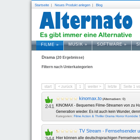
Startseite
|
Neues Produkt anlegen
|
Blog
MUSIK
»
SOFTWARE
»
S
FILME
»
Drama
(20 Ergebnisse)
Filtern nach Unterkategorien
start
< zurück
1
weiter >
letzte
Seite 1 v
kinomax.to
(Alternativen: 0)
241
KINOMAX - Bequemes Filme-Streamen von zu Hause
Generation wieder. Es ist auch kein Wunder, denn
Kategorien:
Filme
Action & Thriller
Drama
Horror
Komödie
TV Stream - Fernsehsender u
344
Hier können alle deutschsprachigen Fernsehsen