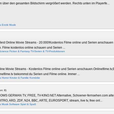
nn über den gesamten Bildschirm vergrößert werden. Rechts unten im Playerfe...
a
Erotik
Musik
e Best Online Movie Streams - 20.000!Kostenlos Filme online und Serien anschauen o
m. Filme kostenlos online schauen und Serien ...
Science Fiction & Fantasy
TV-Serien & TV-Produktionen
nline Movie Streams - Kostenlos Filme online und Serien anschauen.Onlinefilme.tv,B
linefilme.tv bekommst du Serien und Filme online. Immer ...
a
Horror
Kinder & Familie
Komödie
en: 8)
WS GERMAN TV, FREE, TV-KINO.NET Alternative, Schoener-fernsehen.com alter
O, ARD, ZDF, N24, BBC, ARTE, EUROSPORT, stream, live tv, free onl...
a
Musik
Software
Spiel & Spaß