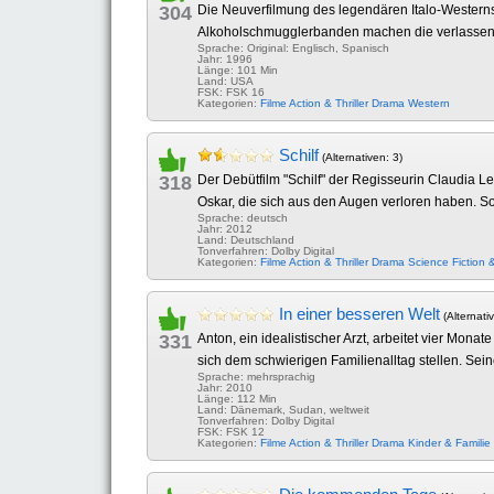
304
Die Neuverfilmung des legendären Italo-Westerns "
Alkoholschmugglerbanden machen die verlassene 
Sprache: Original: Englisch, Spanisch
Jahr: 1996
Länge: 101 Min
Land: USA
FSK: FSK 16
Kategorien:
Filme
Action & Thriller
Drama
Western
Schilf
(Alternativen: 3)
318
Der Debütfilm "Schilf" der Regisseurin Claudia
Oskar, die sich aus den Augen verloren haben. Sow
Sprache: deutsch
Jahr: 2012
Land: Deutschland
Tonverfahren: Dolby Digital
Kategorien:
Filme
Action & Thriller
Drama
Science Fiction 
In einer besseren Welt
(Alternati
331
Anton, ein idealistischer Arzt, arbeitet vier Mo
sich dem schwierigen Familienalltag stellen. Sein
Sprache: mehrsprachig
Jahr: 2010
Länge: 112 Min
Land: Dänemark, Sudan, weltweit
Tonverfahren: Dolby Digital
FSK: FSK 12
Kategorien:
Filme
Action & Thriller
Drama
Kinder & Familie