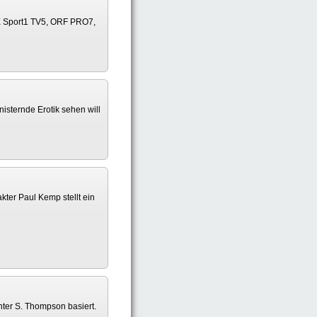
MAX Sport1 TV5, ORF PRO7,
isternde Erotik sehen will
ter Paul Kemp stellt ein
ter S. Thompson basiert.