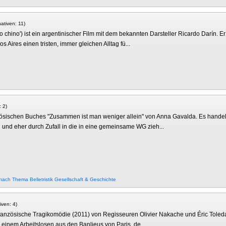
nativen: 11)
o chino') ist ein argentinischer Film mit dem bekannten Darsteller Ricardo Darín. E
ires einen tristen, immer gleichen Alltag fü...
: 2)
französischen Buches "Zusammen ist man weniger allein" von Anna Gavalda. Es handel
und eher durch Zufall in die in eine gemeinsame WG zieh...
 nach Thema
Belletristik
Gesellschaft & Geschichte
iven: 4)
e französische Tragikomödie (2011) von Regisseuren Olivier Nakache und Éric Tole
 einem Arbeitslosen aus den Banlieus von Paris, de...