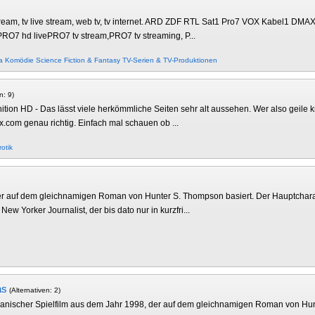
 stream, tv live stream, web tv, tv internet. ARD ZDF RTL Sat1 Pro7 VOX Kabel1 D
 PRO7 hd livePRO7 tv stream,PRO7 tv streaming, P...
a
Komödie
Science Fiction & Fantasy
TV-Serien & TV-Produktionen
n: 9)
tion HD - Das lässt viele herkömmliche Seiten sehr alt aussehen. Wer also geile kn
x.com genau richtig. Einfach mal schauen ob ...
rotik
der auf dem gleichnamigen Roman von Hunter S. Thompson basiert. Der Hauptcharak
ew Yorker Journalist, der bis dato nur in kurzfri...
as
(Alternativen: 2)
ikanischer Spielfilm aus dem Jahr 1998, der auf dem gleichnamigen Roman von Hun