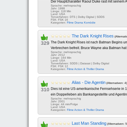
Der Hauptcharakter Raoul Duke rast mit seinem A
Sprache: mehrsprachig
Jahr: 1998
Länge: 118 Min
Land: USA
Tonverfahren: DTS | Dolby Digital | SDDS
FSK: FSK 16
Kategorien:
Filme
Drama
Komödie
The Dark Knight Rises
(Alternati
329
The Dark Knight Rises ist nach Batman Begins und
Verbrechen befreit. Bruce Wayne aka Batman hat 
Sprache: mehrsprachig
Jahr: 2012
Länge: 164 Min
Land: USA
Tonverfahren: SDDS | Datasat | Dolby Digital
FSK: FSK 12
Kategorien:
Filme
Action & Thriller
Drama
Alias - Die Agentin
(Alternativen: 4)
310
Dies ist eine US-amerikanische Fernsehserie in 1
ein Doppelleben als Bankangestellte und Agentin. A
Sprache: mehrsprachig
Jahr: 2001
Länge: 44 min/Folge
Land: USA
Kategorien:
Filme
Action & Thriller
Drama
Last Man Standing
(Alternativen: 5