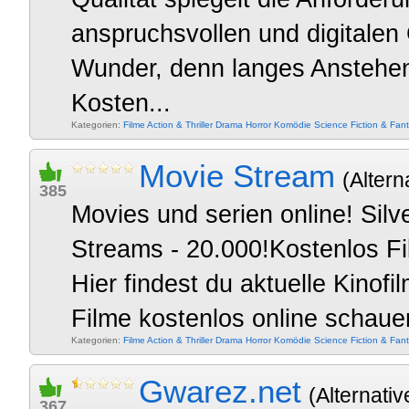
anspruchsvollen und digitalen 
Wunder, denn langes Anstehen 
Kosten...
Kategorien:
Filme
Action & Thriller
Drama
Horror
Komödie
Science Fiction & Fan
Movie Stream
(Altern
385
Movies und serien online! Silv
Streams - 20.000!Kostenlos Fi
Hier findest du aktuelle Kinof
Filme kostenlos online schauen
Kategorien:
Filme
Action & Thriller
Drama
Horror
Komödie
Science Fiction & Fan
Gwarez.net
(Alternativ
367