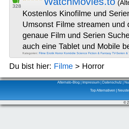
WatchMovies.to
(Alt
328
Kostenlos Kinofilme und Seri
Umsonst Filme streamen und do
genaue Film und Serien Suche
auch eine Tablet und Mobile b
Kategorien:
Filme
Erotik
Horror
Komödie
Science Fiction & Fantasy
TV-Serien &
Du bist hier:
Filme
> Horror
Alternato-Blog
|
Impressum
|
Datenschutz
|
Nu
Top Alternativen
|
Neuste 
© 2