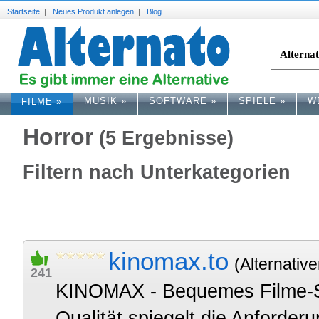
Startseite
|
Neues Produkt anlegen
|
Blog
MUSIK
»
SOFTWARE
»
SPIELE
»
W
FILME
»
Horror
(5 Ergebnisse)
Filtern nach Unterkategorien
kinomax.to
(Alternative
241
KINOMAX - Bequemes Filme-St
Qualität spiegelt die Anforde