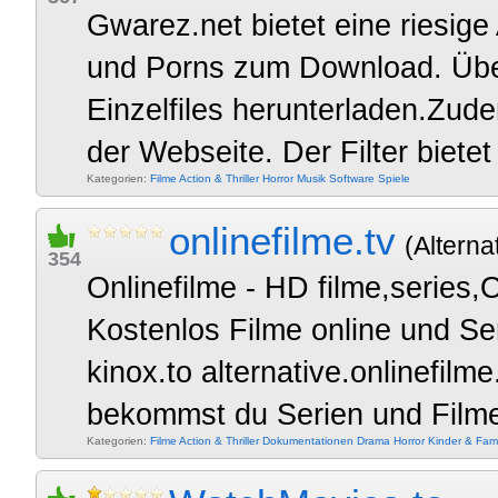
Gwarez.net bietet eine riesig
und Porns zum Download. Über
Einzelfiles herunterladen.Zud
der Webseite. Der Filter bietet
Kategorien:
Filme
Action & Thriller
Horror
Musik
Software
Spiele
onlinefilme.tv
(Alterna
354
Onlinefilme - HD filme,series,
Kostenlos Filme online und Se
kinox.to alternative.onlinefilme
bekommst du Serien und Filme 
Kategorien:
Filme
Action & Thriller
Dokumentationen
Drama
Horror
Kinder & Fami