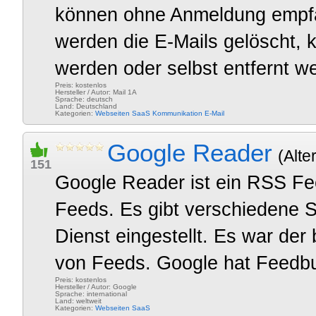
können ohne Anmeldung empf
werden die E-Mails gelöscht, 
werden oder selbst entfernt wer
Preis: kostenlos
Hersteller / Autor: Mail 1A
Sprache: deutsch
Land: Deutschland
Kategorien:
Webseiten
SaaS
Kommunikation
E-Mail
Google Reader
(Alte
151
Google Reader ist ein RSS F
Feeds. Es gibt verschiedene S
Dienst eingestellt. Es war de
von Feeds. Google hat Feedbur
Preis: kostenlos
Hersteller / Autor: Google
Sprache: international
Land: weltweit
Kategorien:
Webseiten
SaaS