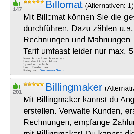
Billomat
(Alternativen: 1)
147
Mit Billomat können Sie die g
durchführen. Dazu zählen u.a
Rechnungen und Mahnungen. Es
Tarif umfasst leider nur max.
Preis: kostenlose Basisversion
Hersteller / Autor: Billomat
Sprache: deutsch
Land: Deutschland
Kategorien:
Webseiten
SaaS
Billingmaker
(Alternati
201
Mit Billingmaker kannst du A
erstellen. Verwalte Kunden, er
Rechnungen, empfange Zahlun
mit Billingmaker! Du kannst d