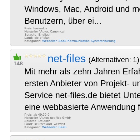
Windows, Mac, Android und mo
Benutzern, über ei...
Preis: kostenlos
Hersteller / Autor: Canonical
Sprache: Englisch
Land: Isle of Man
Kategorien:
Webseiten
SaaS
Kommunikation
Synchronisierung
net-files
(Alternativen: 1)
148
Mit mehr als zehn Jahren Erfah
ersten Anbieter von Projekt- 
Service net-files.de bietet Un
eine webbasierte Anwendung f
Preis: ab 49,50 €
Hersteller / Autor: net-files GmbH
Sprache: Deutsch
Land: Deutschland, weltweit
Kategorien:
Webseiten
SaaS