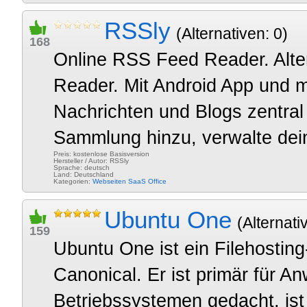
RSSly
(Alternativen: 0)
168
Online RSS Feed Reader. Alter
Reader. Mit Android App und m
Nachrichten und Blogs zentra
Sammlung hinzu, verwalte dein
Preis: kostenlose Basisversion
Hersteller / Autor: RSSly
Sprache: deutsch
Land: Deutschland
Kategorien:
Webseiten
SaaS
Office
Ubuntu One
(Alternati
159
Ubuntu One ist ein Filehosti
Canonical. Er ist primär für 
Betriebssystemen gedacht, is