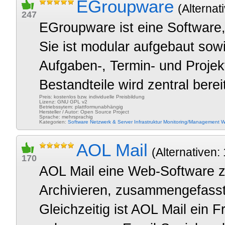
EGroupware
(Alternat
247
EGroupware ist eine Software,
Sie ist modular aufgebaut sowi
Aufgaben-, Termin- und Projek
Bestandteile wird zentral bereit
Preis: kostenlos bzw. individuelle Preisbildung
Lizenz: GNU GPL v2
Betriebssytem: plattformunabhängig
Hersteller / Autor: Open Source Project
Sprache: mehrsprachig
Kategorien:
Software
Netzwerk & Server
Infrastruktur
Monitoring/Management
W
AOL Mail
(Alternativen: 
170
AOL Mail eine Web-Software 
Archivieren, zusammengefasst
Gleichzeitig ist AOL Mail ein 