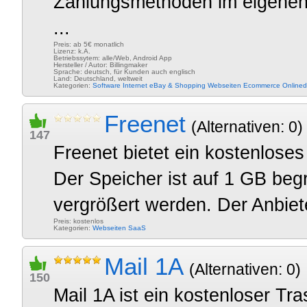
Zahlungsmethoden im eigenen
...
Preis: ab 5€ monatlich
Lizenz: k.A.
Betriebssytem: alle/Web, Android App
Hersteller / Autor: Billingmaker
Sprache: deutsch, für Kunden auch englisch
Land: Deutschland, weltweit
Kategorien:
Software
Internet
eBay & Shopping
Webseiten
Ecommerce
Onlined
Freenet
(Alternativen: 0)
147
Freenet bietet ein kostenloses
Der Speicher ist auf 1 GB begr
vergrößert werden. Der Anbiete
Preis: kostenlos
Kategorien:
Webseiten
SaaS
Mail 1A
(Alternativen: 0)
150
Mail 1A ist ein kostenloser Tr