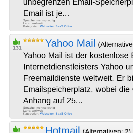
unbegrenzen Email-Speicherpl
Email ist je...
Sprache: mehrsprachig
Land: weltweit
Kategorien:
Webseiten
SaaS
Office
Yahoo Mail
(Alternative
131
Yahoo Mail ist der kostenlose 
Internetdienstleisters Yahoo u
Freemaildienste weltweit. Er 
Emailspeicherplatz, wobei die 
Anhang auf 25...
Sprache: mehrsprachig
Land: weltweit
Kategorien:
Webseiten
SaaS
Office
Hotmail
(Alternativen: 2)