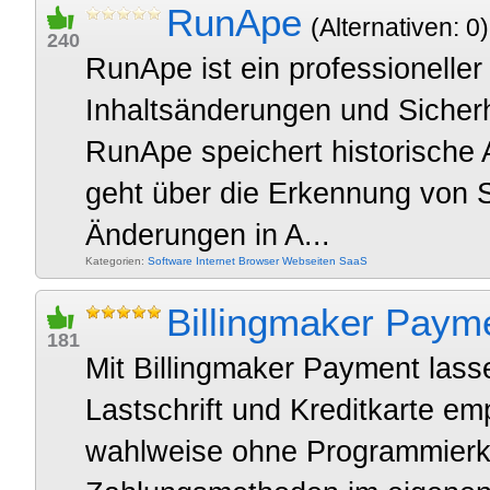
RunApe
(Alternativen: 0)
240
RunApe ist ein professioneller
Inhaltsänderungen und Sicher
RunApe speichert historische
geht über die Erkennung von 
Änderungen in A...
Kategorien:
Software
Internet
Browser
Webseiten
SaaS
Billingmaker Paym
181
Mit Billingmaker Payment lass
Lastschrift und Kreditkarte em
wahlweise ohne Programmierke