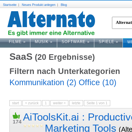
Startseite
|
Neues Produkt anlegen
|
Blog
FILME
»
MUSIK
»
SOFTWARE
»
SPIELE
»
W
SaaS
(20 Ergebnisse)
Filtern nach Unterkategorien
Kommunikation (2)
Office (10)
start
< zurück
1
weiter >
letzte
Seite 1 von 1
AiToolsKit.ai : Producti
174
Marketing Tools
(Alt