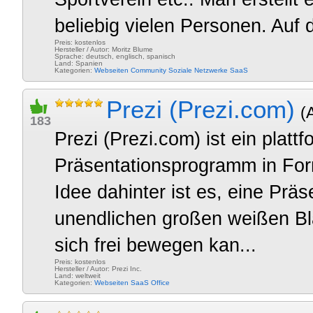
beliebig vielen Personen. Auf
Preis: kostenlos
Hersteller / Autor: Moritz Blume
Sprache: deutsch, englisch, spanisch
Land: Spanien
Kategorien:
Webseiten
Community
Soziale Netzwerke
SaaS
Prezi (Prezi.com)
(
183
Prezi (Prezi.com) ist ein plat
Präsentationsprogramm in Fo
Idee dahinter ist es, eine Präs
unendlichen großen weißen Bla
sich frei bewegen kan...
Preis: kostenlos
Hersteller / Autor: Prezi Inc.
Land: weltweit
Kategorien:
Webseiten
SaaS
Office