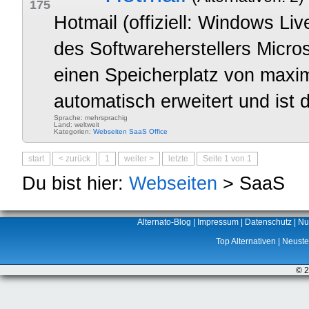
175
Hotmail (offiziell: Windows Liv
des Softwareherstellers Micros
einen Speicherplatz von maxim
automatisch erweitert und ist 
Sprache: mehrsprachig
Land: weltweit
Kategorien:
Webseiten
SaaS
Office
start
< zurück
1
weiter >
letzte
Seite 1 von 1
Du bist hier:
Webseiten
> SaaS
Alternato-Blog
|
Impressum
|
Datenschutz
|
Nu
Top Alternativen
|
Neuste 
© 2