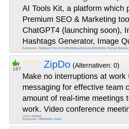
AI Tools Kit, a platform which
Premium SEO & Marketing tool
ChatGPT4 (launching soon), 
Hashtags Generator, Image Qua
Kategorien:
Software
Foto & Grafik
Bildbearbeitung
Bildeffekte
Internet
Browser
ZipDo
(Alternativen: 0)
187
Make no interruptions at work
messaging for effective team 
amount of real-time meetings 
work. Video conference meeti
Land: weltweit
Kategorien:
Webseiten
SaaS