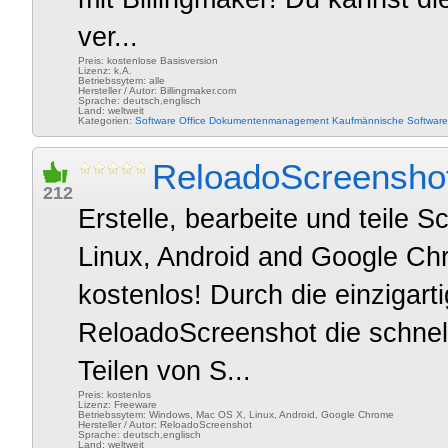
ver...
Preis: kostenlose Basisversion
Lizenz: k.A.
Betriebssytem: alle
Hersteller / Autor: Billingmaker.com
Sprache: deutsch,englisch
Land: weltweit
Kategorien:
Software
Office
Dokumentenmanagement
Kaufmännische Software
ReloadoScreensho
212
Erstelle, bearbeite und teile
Linux, Android and Google Chr
kostenlos! Durch die einzigarti
ReloadoScreenshot die schnell
Teilen von S...
Preis: kostenlos
Lizenz: Freeware
Betriebssytem: Windows, Mac OS X, Linux, Android, Google Chrome
Hersteller / Autor: ReloadoScreenshot
Sprache: deutsch,englisch
Land: weltweit