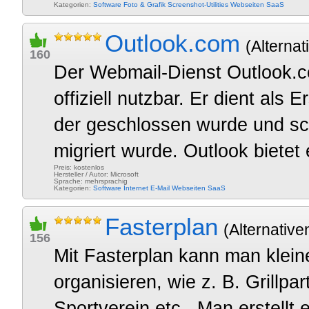
Kategorien:
Software
Foto & Grafik
Screenshot-Utilities
Webseiten
SaaS
Outlook.com
(Alternat
160
Der Webmail-Dienst Outlook.co
offiziell nutzbar. Er dient als 
der geschlossen wurde und sc
migriert wurde. Outlook bietet
Preis: kostenlos
Hersteller / Autor: Microsoft
Sprache: mehrsprachig
Kategorien:
Software
Internet
E-Mail
Webseiten
SaaS
Fasterplan
(Alternative
156
Mit Fasterplan kann man klein
organisieren, wie z. B. Grillpa
Sportverein etc.. Man erstellt