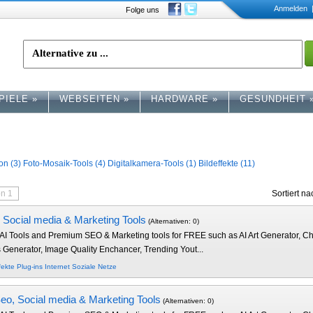
Anmelden
|
Folge uns
PIELE
»
WEBSEITEN
»
HARDWARE
»
GESUNDHEIT
on (3)
Foto-Mosaik-Tools (4)
Digitalkamera-Tools (1)
Bildeffekte (11)
on 1
Sortiert n
ng, Social media & Marketing Tools
(Alternativen: 0)
ve AI Tools and Premium SEO & Marketing tools for FREE such as AI Art Generator, 
enerator, Image Quality Enchancer, Trending Yout...
fekte
Plug-ins
Internet
Soziale Netze
 Seo, Social media & Marketing Tools
(Alternativen: 0)