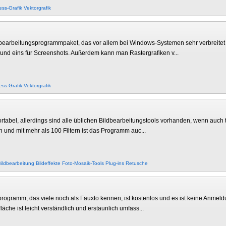
ess-Grafik
Vektorgrafik
bearbeitungsprogrammpaket, das vor allem bei Windows-Systemen sehr verbreitet i
 und eins für Screenshots. Außerdem kann man Rastergrafiken v...
ess-Grafik
Vektorgrafik
fortabel, allerdings sind alle üblichen Bildbearbeitungstools vorhanden, wenn auch 
und mit mehr als 100 Filtern ist das Programm auc...
ildbearbeitung
Bildeffekte
Foto-Mosaik-Tools
Plug-ins
Retusche
ogramm, das viele noch als Fauxto kennen, ist kostenlos und es ist keine Anmeldu
he ist leicht verständlich und erstaunlich umfass...