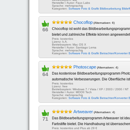
Hersteller / Autor: Faux Labs
Sprache: mehrsprachig
Kategorien:
Software
Foto & Grafik
Bildbearbeitung
Bildef
Chocoflop
(Alternativen: 6)
66
Chocoflop ist wohl das Bildbearbeitungsprogramm
bietet und zahlreiche Effekte können angewendet
Preis: kostenlos
Lizenz: k.A.
Betriebssytem: Mac OS X
Hersteller / Autor: Santiago Lema
Sprache: mehrsprachig
Kategorien:
Software
Foto & Grafik
Betrachter/Konverter
B
Photoscape
(Alternativen: 4)
64
Das kostenlose Bildbearbeitungsprogramm Photosca
automatische Verbesserungen. Die Oberfläche ist 
Preis: kostenlos
Lizenz: free
Betriebssytem: Windows 7 / Vista / XP / 2003 / 2000 / NT
Hersteller / Autor: MOOII Tech
Sprache: mehrsprachig
Kategorien:
Software
Foto & Grafik
Betrachter/Konverter
B
Artweaver
(Alternativen: 4)
71
Das Bildbearbeitungsprogramm Artweaver ist ideal
Farbstifte bietet. Die Handhabung ist überraschen
Preis: kostenlos und Plus ab 29 €