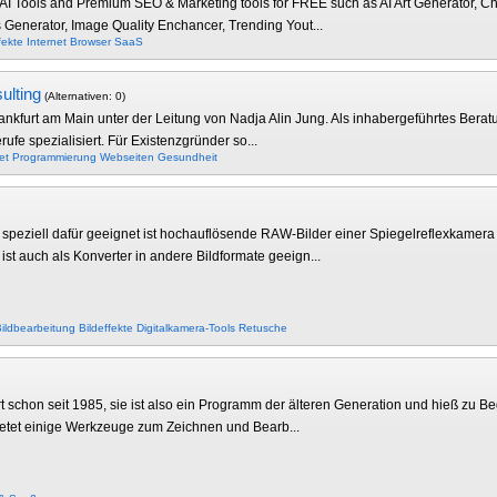
ve AI Tools and Premium SEO & Marketing tools for FREE such as AI Art Generator, 
enerator, Image Quality Enchancer, Trending Yout...
fekte
Internet
Browser
SaaS
ulting
(Alternativen: 0)
Frankfurt am Main unter der Leitung von Nadja Alin Jung. Als inhabergeführtes Be
ufe spezialisiert. Für Existenzgründer so...
et
Programmierung
Webseiten
Gesundheit
e speziell dafür geeignet ist hochauflösende RAW-Bilder einer Spiegelreflexkamera
ist auch als Konverter in andere Bildformate geeign...
ildbearbeitung
Bildeffekte
Digitalkamera-Tools
Retusche
ert schon seit 1985, sie ist also ein Programm der älteren Generation und hieß zu B
bietet einige Werkzeuge zum Zeichnen und Bearb...