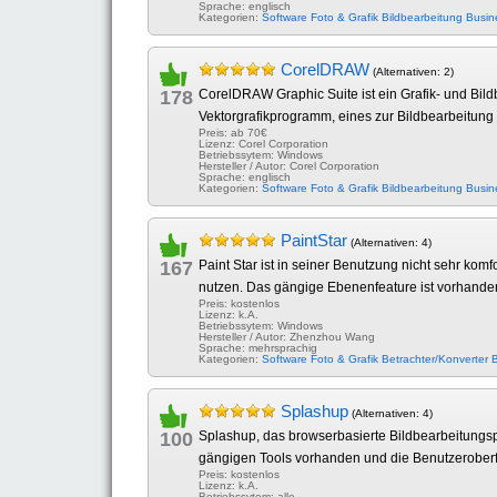
Sprache: englisch
Kategorien:
Software
Foto & Grafik
Bildbearbeitung
Busin
CorelDRAW
(Alternativen: 2)
178
CorelDRAW Graphic Suite ist ein Grafik- und Bild
Vektorgrafikprogramm, eines zur Bildbearbeitung
Preis: ab 70€
Lizenz: Corel Corporation
Betriebssytem: Windows
Hersteller / Autor: Corel Corporation
Sprache: englisch
Kategorien:
Software
Foto & Grafik
Bildbearbeitung
Busin
PaintStar
(Alternativen: 4)
167
Paint Star ist in seiner Benutzung nicht sehr kom
nutzen. Das gängige Ebenenfeature ist vorhanden 
Preis: kostenlos
Lizenz: k.A.
Betriebssytem: Windows
Hersteller / Autor: Zhenzhou Wang
Sprache: mehrsprachig
Kategorien:
Software
Foto & Grafik
Betrachter/Konverter
B
Splashup
(Alternativen: 4)
100
Splashup, das browserbasierte Bildbearbeitungspr
gängigen Tools vorhanden und die Benutzeroberfläc
Preis: kostenlos
Lizenz: k.A.
Betriebssytem: alle