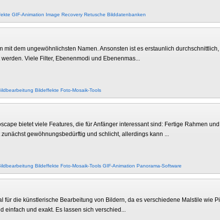
fekte
GIF-Animation
Image Recovery
Retusche
Bilddatenbanken
 mit dem ungewöhnlichsten Namen. Ansonsten ist es erstaunlich durchschnittlich, 
 werden. Viele Filter, Ebenenmodi und Ebenenmas...
ildbearbeitung
Bildeffekte
Foto-Mosaik-Tools
pe bietet viele Features, die für Anfänger interessant sind: Fertige Rahmen und
zunächst gewöhnungsbedürftig und schlicht, allerdings kann ...
ildbearbeitung
Bildeffekte
Foto-Mosaik-Tools
GIF-Animation
Panorama-Software
 für die künstlerische Bearbeitung von Bildern, da es verschiedene Malstile wie P
d einfach und exakt. Es lassen sich verschied...