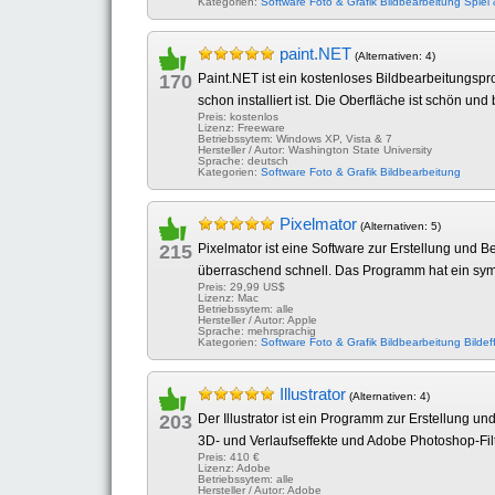
Kategorien:
Software
Foto & Grafik
Bildbearbeitung
Spiel
paint.NET
(Alternativen: 4)
170
Paint.NET ist ein kostenloses Bildbearbeitungspr
schon installiert ist. Die Oberfläche ist schön und
Preis: kostenlos
Lizenz: Freeware
Betriebssytem: Windows XP, Vista & 7
Hersteller / Autor: Washington State University
Sprache: deutsch
Kategorien:
Software
Foto & Grafik
Bildbearbeitung
Pixelmator
(Alternativen: 5)
215
Pixelmator ist eine Software zur Erstellung und 
überraschend schnell. Das Programm hat ein sympat
Preis: 29,99 US$
Lizenz: Mac
Betriebssytem: alle
Hersteller / Autor: Apple
Sprache: mehrsprachig
Kategorien:
Software
Foto & Grafik
Bildbearbeitung
Bildef
Illustrator
(Alternativen: 4)
203
Der Illustrator ist ein Programm zur Erstellung 
3D- und Verlaufseffekte und Adobe Photoshop-Filt
Preis: 410 €
Lizenz: Adobe
Betriebssytem: alle
Hersteller / Autor: Adobe