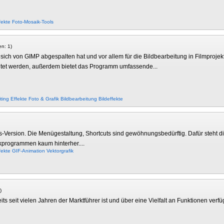
fekte
Foto-Mosaik-Tools
en: 1)
sich von GIMP abgespalten hat und vor allem für die Bildbearbeitung in Filmprojekt
tet werden, außerdem bietet das Programm umfassende...
ting
Effekte
Foto & Grafik
Bildbearbeitung
Bildeffekte
-Version. Die Menügestaltung, Shortcuts sind gewöhnungsbedürftig. Dafür steht d
kprogrammen kaum hinterher....
fekte
GIF-Animation
Vektorgrafik
)
s seit vielen Jahren der Marktführer ist und über eine Vielfalt an Funktionen verfügt