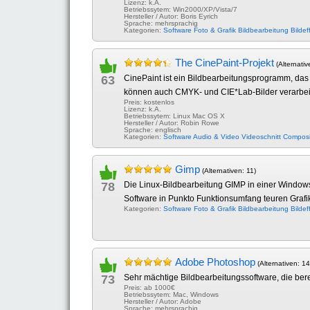
Lizenz: k.A.
Betriebssytem: Win2000/XP/Vista/7
Hersteller / Autor: Boris Eyrich
Sprache: mehrsprachig
Kategorien:
Software
Foto & Grafik
Bildbearbeitung
Bildef
The CinePaint-Projekt
(Alternativ
63
CinePaint ist ein Bildbearbeitungsprogramm, das 
können auch CMYK- und CIE*Lab-Bilder verarbei
Preis: kostenlos
Lizenz: k.A.
Betriebssytem: Linux Mac OS X
Hersteller / Autor: Robin Rowe
Sprache: englisch
Kategorien:
Software
Audio & Video
Videoschnitt
Composi
Gimp
(Alternativen: 11)
78
Die Linux-Bildbearbeitung GIMP in einer Windows
Software in Punkto Funktionsumfang teuren Grafi
Kategorien:
Software
Foto & Grafik
Bildbearbeitung
Bildef
Adobe Photoshop
(Alternativen: 14
73
Sehr mächtige Bildbearbeitungssoftware, die bereit
Preis: ab 1000€
Betriebssytem: Mac, Windows
Hersteller / Autor: Adobe
Sprache: mehrsprachig