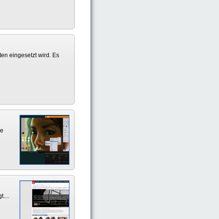
en eingesetzt wird. Es
ie
....