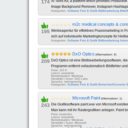
174
AI Tools Kit, a platform which provides Producti
Image Background Remover, Instagram Hashtags G
Kategorien:
Software
Foto & Grafik
Bildbearbeitung
Bildef
m2c medical concepts & cons
195
Werbeagentur für effektives Praxismarketing in 
sich auf individuelle Marketingkonzepte für Heilber
Kategorien:
Software
Foto & Grafik
Bildbearbeitung
Intern
DxO Optics
(Alternativen: 4)
209
DxO Optics ist eine Bildbearbeitungssoftware, di
Programm entfernt vollautomatisch Bildfehler und 
Preis: 110 €
Lizenz: proprietär
Betriebssytem: Windows
Hersteller / Autor: DxO Labs
Sprache: mehrsprachig
Kategorien:
Software
Foto & Grafik
Betrachter/Konverter
B
Microsoft Paint
(Alternativen: 1)
243
Die Grafiksoftware paint.exe von Microsoft existi
Man kann mit ihr Rastergrafiken anlegen. Paint 
Preis: kostenlos
Lizenz: proprietär
Betriebssytem: Windows
Hersteller / Autor: Microsoft
Sprache: mehrsprachig