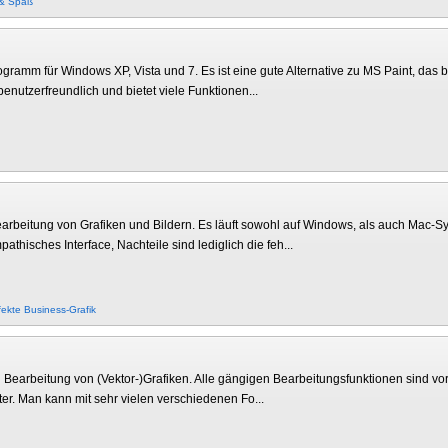
 & Spaß
ogramm für Windows XP, Vista und 7. Es ist eine gute Alternative zu MS Paint, das
 benutzerfreundlich und bietet viele Funktionen...
Bearbeitung von Grafiken und Bildern. Es läuft sowohl auf Windows, als auch Mac-S
hisches Interface, Nachteile sind lediglich die feh...
fekte
Business-Grafik
und Bearbeitung von (Vektor-)Grafiken. Alle gängigen Bearbeitungsfunktionen sind v
er. Man kann mit sehr vielen verschiedenen Fo...