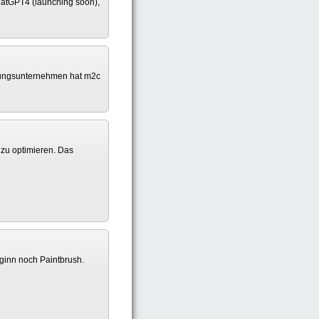
ChatGPT4 (launching soon),
ratungsunternehmen hat m2c
 zu optimieren. Das
eginn noch Paintbrush.