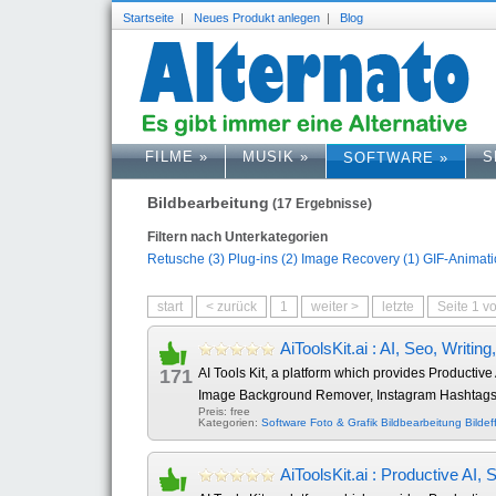
Startseite
|
Neues Produkt anlegen
|
Blog
FILME
»
MUSIK
»
S
SOFTWARE
»
Bildbearbeitung
(17 Ergebnisse)
Filtern nach Unterkategorien
Retusche (3)
Plug-ins (2)
Image Recovery (1)
GIF-Animati
start
< zurück
1
weiter >
letzte
Seite 1 v
AiToolsKit.ai : AI, Seo, Writi
171
AI Tools Kit, a platform which provides Producti
Image Background Remover, Instagram Hashtags G
Preis: free
Kategorien:
Software
Foto & Grafik
Bildbearbeitung
Bildef
AiToolsKit.ai : Productive AI,