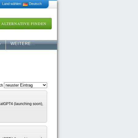
 Land wählen:
Deutsch
ALTERNATIVE FINDEN
»
WEITERE...
ach
ChatGPT4 (launching soon),