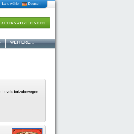
 Land wählen:
Deutsch
ALTERNATIVE FINDEN
»
WEITERE...
 in Levels fortzubewegen.