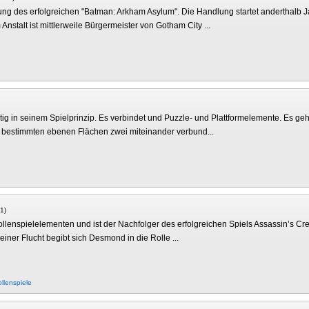
zung des erfolgreichen "Batman: Arkham Asylum". Die Handlung startet anderthalb 
nstalt ist mittlerweile Bürgermeister von Gotham City ...
artig in seinem Spielprinzip. Es verbindet und Puzzle- und Plattformelemente. Es ge
f bestimmten ebenen Flächen zwei miteinander verbund...
 1)
 Rollenspielelementen und ist der Nachfolger des erfolgreichen Spiels Assassin’s C
einer Flucht begibt sich Desmond in die Rolle ...
llenspiele