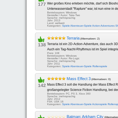
177
Wer großes Kino erleben möchte, darf sich Biosho
Unterwasserstadt "Rapture" war, ist nun eine in d
Betriebssytem: Windows
Hersteller / Autor: Take-Two
Sprache: mehrsprachig
Jahr: 2013
Land: weltweit
Kategorien:
Spiele
Abenteuer-Spiele
Action-Adventures
S
Terraria
(Alternativen: 2)
138
Terraria ist ein 2D-Action-Adventure, das auch 3
Auch ein Tag-Nacht-Rhythmus ist im Spiel integr
Preis: 10€
Betriebssytem: Windows
Hersteller / Autor: Re-Logic
Sprache: mehrsprachig
Jahr: 2011
Kategorien:
Spiele
Abenteuer-Spiele
Rollenspiele
Mass Effect 3
(Alternativen: 0)
142
Mass Effect 3 soll die Handlung der Mass Effect 
großangelegter Science Fiction Handlung, bei de
Betriebssytem: PC, PS 3, Xbox 360
Sprache: mehrsprachig
Jahr: 2012
FSK: USK 16
Kategorien:
Spiele
Abenteuer-Spiele
Actionspiele
Rollensp
Batman: Arkham City
(Alternative