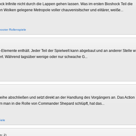
ck Infinite nicht durch die Lappen gehen lassen. Was im ersten Bioshock Teil die
en Wolken gelegene Metropole voller chauvenisitscher und elitärer, weiße...
hooter
Rollenspiele
D-Elemente enthält. Jeder Teil der Spielwelt kann abgebaut und an anderer Stelle 
iert. Während tagsüber wenige oder nur schwache G...
Reihe abschließen und setzt direkt an der Handlung des Vorgängers an. Das Action 
m man in die Rolle von Commander Shepard schlüpft, hat das...
iele
n: 2)