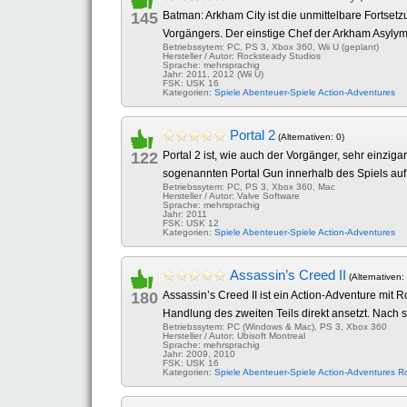
145
Batman: Arkham City ist die unmittelbare Fortset
Vorgängers. Der einstige Chef der Arkham Asylym A
Betriebssytem: PC, PS 3, Xbox 360, Wii U (geplant)
Hersteller / Autor: Rocksteady Studios
Sprache: mehrsprachig
Jahr: 2011, 2012 (Wii U)
FSK: USK 16
Kategorien:
Spiele
Abenteuer-Spiele
Action-Adventures
Portal 2
(Alternativen: 0)
122
Portal 2 ist, wie auch der Vorgänger, sehr einzig
sogenannten Portal Gun innerhalb des Spiels au
Betriebssytem: PC, PS 3, Xbox 360, Mac
Hersteller / Autor: Valve Software
Sprache: mehrsprachig
Jahr: 2011
FSK: USK 12
Kategorien:
Spiele
Abenteuer-Spiele
Action-Adventures
Assassin’s Creed II
(Alternativen:
180
Assassin’s Creed II ist ein Action-Adventure mit
Handlung des zweiten Teils direkt ansetzt. Nach s
Betriebssytem: PC (Windows & Mac), PS 3, Xbox 360
Hersteller / Autor: Ubisoft Montreal
Sprache: mehrsprachig
Jahr: 2009, 2010
FSK: USK 16
Kategorien:
Spiele
Abenteuer-Spiele
Action-Adventures
Ro