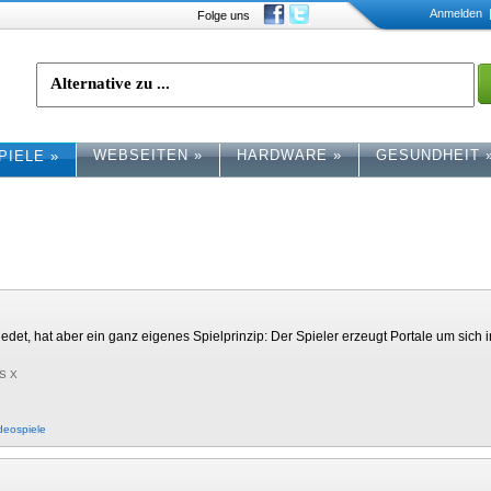
Anmelden
|
Folge uns
WEBSEITEN
»
HARDWARE
»
GESUNDHEIT
PIELE
»
iedet, hat aber ein ganz eigenes Spielprinzip: Der Spieler erzeugt Portale um sich
OS X
deospiele