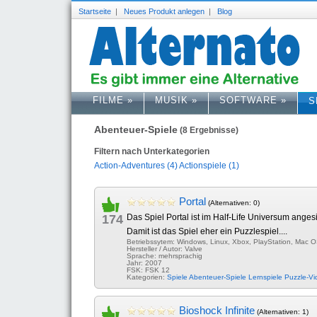
Startseite
|
Neues Produkt anlegen
|
Blog
FILME
»
MUSIK
»
SOFTWARE
»
S
Abenteuer-Spiele
(8 Ergebnisse)
Filtern nach Unterkategorien
Action-Adventures (4)
Actionspiele (1)
Portal
(Alternativen: 0)
174
Das Spiel Portal ist im Half-Life Universum anges
Damit ist das Spiel eher ein Puzzlespiel....
Betriebssytem: Windows, Linux, Xbox, PlayStation, Mac 
Hersteller / Autor: Valve
Sprache: mehrsprachig
Jahr: 2007
FSK: FSK 12
Kategorien:
Spiele
Abenteuer-Spiele
Lernspiele
Puzzle-Vi
Bioshock Infinite
(Alternativen: 1)