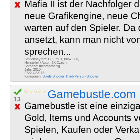
Mafia II ist der Nachfolger 
neue Grafikengine, neue C
warten auf den Spieler. Da 
ansetzt, kann man nicht von
sprechen...
Betriebssytem: PC, PS 3, Xbox 360,
Hersteller / Autor: 2K Czech
Sprache: mehrsprachig
Jahr: 2010
FSK: USK 18
Kategorien:
Spiele
Shooter
Third-Person-Shooter
Gamebustle.com
13
Gamebustle ist eine einzigar
Gold, Items und Accounts 
Spielen, Kaufen oder Verka