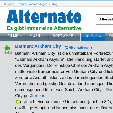
Startseite
|
Neues Produkt anlegen
|
Blog
FILME
»
MUSIK
»
SOFTWARE
»
W
SPIELE
»
Batman: Arkham City
(
2 Alternativen
)
145
Batman: Arkham City ist die unmittelbare Fortsetzu
"Batman: Arkham Asylum". Die Handlung startet and
des Vorgängers. Der einstige Chef der Arkham Asyly
mittlerweile Bürgermeister von Gotham City und ließ
zerstörte Anstalt inklusive des darumliegenden Stadt
Verbrecher und geistig Gestörte dort hinbringen. Dies
namensgebend für dieses Spiel, "Arkham City". Die 
City gerät
mehr...
grafisch eindrucksvolle Umsetzung (auch in 3D),
unzählige Haupt- und Nebenmissionen, gute düster