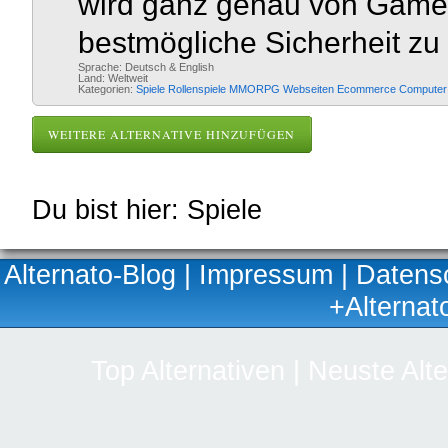
wird ganz genau von Gameb
bestmögliche Sicherheit zu 
Sprache: Deutsch & English
Land: Weltweit
Kategorien:
Spiele
Rollenspiele
MMORPG
Webseiten
Ecommerce
Computer
WEITERE ALTERNATIVE HINZUFÜGEN
Du bist hier: Spiele
Alternato-Blog
|
Impressum
|
Datens
+Alternat
Top Alternativen
|
Neuste Alte