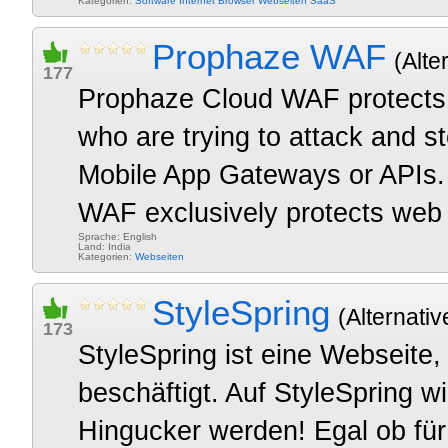
Kategorien:
Software
Internet
Browser
Webseiten
SaaS
Prophaze WAF
(Alte
177
Prophaze Cloud WAF protects 
who are trying to attack and s
Mobile App Gateways or APIs. U
WAF exclusively protects web 
Sprache: English
Land: India
Kategorien:
Webseiten
StyleSpring
(Alternativ
173
StyleSpring ist eine Webseite
beschäftigt. Auf StyleSpring wi
Hingucker werden! Egal ob für