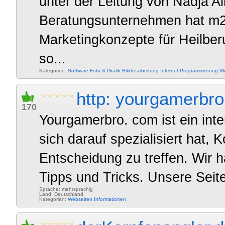
unter der Leitung von Nadja Al
Beratungsunternehmen hat m2c 
Marketingkonzepte für Heilberu
so...
Kategorien:
Software
Foto & Grafik
Bildbearbeitung
Internet
Programmierung
We
http: yourgamerbr
170
Yourgamerbro. com ist ein int
sich darauf spezialisiert hat, 
Entscheidung zu treffen. Wir 
Tipps und Tricks. Unsere Seite 
Sprache: mehrsprachig
Land: Deutschland
Kategorien:
Webseiten
Informationen