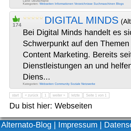
Land: Deutschland
Kategorien:
Webseiten
Informationen
Verzeichnisse
Suchmaschinen
Blogs
DIGITAL MINDS
(Al
174
Bei Digital Minds handelt es s
Schwerpunkt auf den Themen
Content Marketing. Bereits sei
Dienstleistungen an und helfen
Diens...
Kategorien:
Webseiten
Community
Soziale Netzwerke
start
< zurück
1
weiter >
letzte
Seite 1 von 1
Du bist hier: Webseiten
Alternato-Blog
|
Impressum
|
Datens