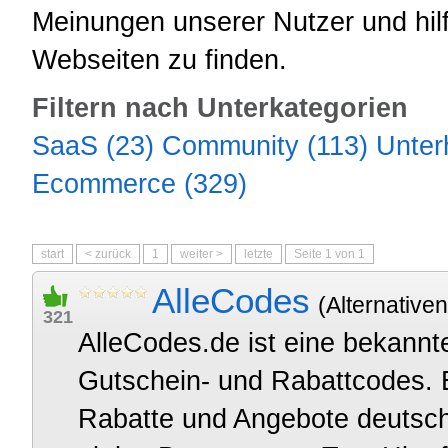
Meinungen unserer Nutzer und hilft
Webseiten zu finden.
Filtern nach Unterkategorien
SaaS (23)
Community (113)
Unter
Ecommerce (329)
start
< zurück
1
weiter >
letzte
Seite 1 von 1
AlleCodes
(Alternativen
321
AlleCodes.de ist eine bekannt
Gutschein- und Rabattcodes. E
Rabatte und Angebote deutsch