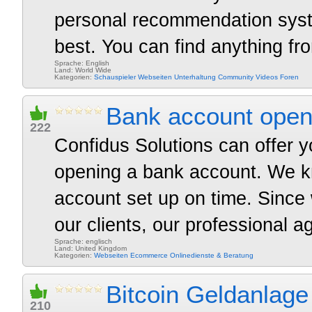
personal recommendation syst
best. You can find anything from
Sprache: English
Land: World Wide
Kategorien:
Schauspieler
Webseiten
Unterhaltung
Community
Videos
Foren
Bank account open
222
Confidus Solutions can offer 
opening a bank account. We k
account set up on time. Since 
our clients, our professional age
Sprache: englisch
Land: United Kingdom
Kategorien:
Webseiten
Ecommerce
Onlinedienste & Beratung
Bitcoin Geldanlage
210