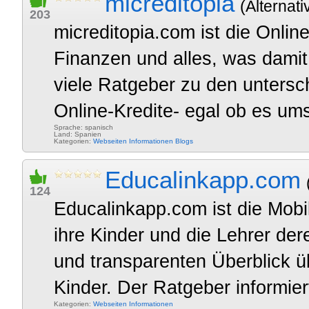
micreditopia
(Alternati
203
micreditopia.com ist die Online
Finanzen und alles, was dami
viele Ratgeber zu den unters
Online-Kredite- egal ob es ums
Sprache: spanisch
Land: Spanien
Kategorien:
Webseiten
Informationen
Blogs
Educalinkapp.com
124
Educalinkapp.com ist die Mobil
ihre Kinder und die Lehrer der
und transparenten Überblick ü
Kinder. Der Ratgeber informiert
Kategorien:
Webseiten
Informationen