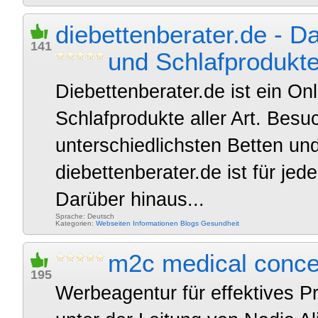
diebettenberater.de - D
141
und Schlafprodukt
Diebettenberater.de ist ein On
Schlafprodukte aller Art. Besuc
unterschiedlichsten Betten un
diebettenberater.de ist für jed
Darüber hinaus...
Sprache: Deutsch
Kategorien:
Webseiten
Informationen
Blogs
Gesundheit
m2c medical conce
195
Werbeagentur für effektives P