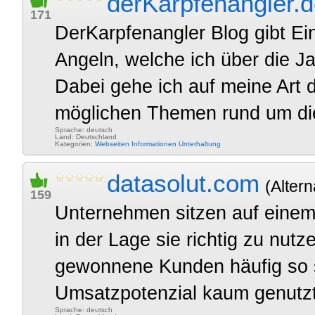
derKarpfenangler.
171
DerKarpfenangler Blog gibt Ei
Angeln, welche ich über die J
Dabei gehe ich auf meine Art 
möglichen Themen rund um di
Sprache: deutsch
Land: Deutschland
Kategorien:
Webseiten
Informationen
Unterhaltung
datasolut.com
(Altern
159
Unternehmen sitzen auf einem
in der Lage sie richtig zu nu
gewonnene Kunden häufig so sc
Umsatzpotenzial kaum genutzt 
Sprache: deutsch