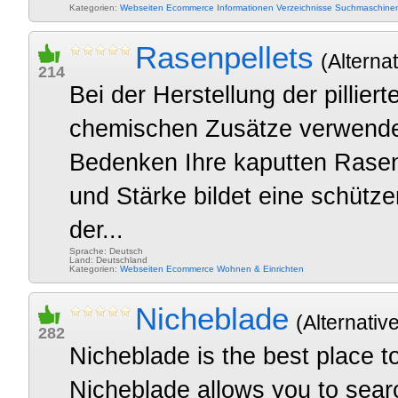
Kategorien:
Webseiten
Ecommerce
Informationen
Verzeichnisse
Suchmaschine
Rasenpellets
(Alternat
214
Bei der Herstellung der pilli
chemischen Zusätze verwende
Bedenken Ihre kaputten Rasen
und Stärke bildet eine schütz
der...
Sprache: Deutsch
Land: Deutschland
Kategorien:
Webseiten
Ecommerce
Wohnen & Einrichten
Nicheblade
(Alternativ
282
Nicheblade is the best place t
Nicheblade allows you to searc