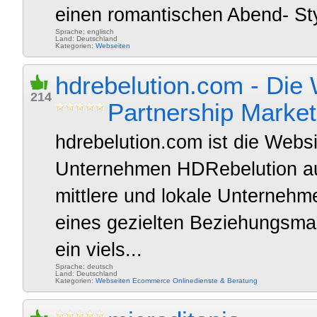
einen romantischen Abend- Style
Sprache: englisch
Land: Deutschland
Kategorien:
Webseiten
hdrebelution.com - Die 
214
Partnership Market
hdrebelution.com ist die Webs
Unternehmen HDRebelution aus
mittlere und lokale Unternehm
eines gezielten Beziehungsma
ein viels...
Sprache: deutsch
Land: Deutschland
Kategorien:
Webseiten
Ecommerce
Onlinedienste & Beratung