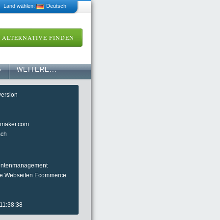
 Land wählen:
Deutsch
ALTERNATIVE FINDEN
»
WEITERE...
version
ingmaker.com
sch
mentenmanagement
re Webseiten Ecommerce
 11:38:38