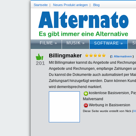
Startseite
|
Neues Produkt anlegen
|
Blog
FILME
»
MUSIK
»
S
SOFTWARE
»
Billingmaker
(
1 Alternativen
)
201
Mit Billingmaker kannst du Angebote und Rechnungen 
Angebote und Rechnungen, empfange Zahlungen und 
Du kannst die Dokumente auch automatisiert per Ma
Zahlungsart hinzugefügt werden. Dann können Kund
wird dementsprechend markiert.
kostenlose Basisversion, 
Mailversand
Werbung in Basisversion
Diese Seite wurde erstellt von Nick (
Al