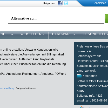
Anmelden
|
Folge uns
PIELE
»
WEBSEITEN
»
HARDWARE
»
GESUNDHEIT
Preis: kostenlose Basis
online erstellen. Verwalte Kunden, erstelle
Lizenz: k.A.
analysiere die Auswertungen mit Billingmaker!
Betriebssytem: alle
il verschicken. Außerdem kann PayPal als
Hersteller / Autor: Bill
en über einen Button bezahlen und die Rechnung
Sprache: deutsch,engli
Land: weltweit
PayPal-Anbindung, Rechnungen, Angebote, PDF und
Kategorien
Software Office Doku
Kaufmännische Softwa
ternato-Rang
: Fortgeschrittener)
SaaS
Seitenaufrufe: 4825
erstellt am: 2013-08-26