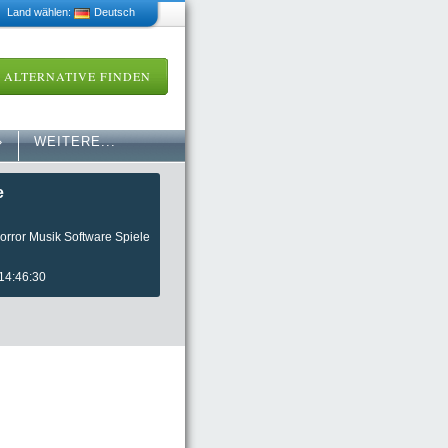
 Land wählen:
Deutsch
ALTERNATIVE FINDEN
»
WEITERE...
e
Horror Musik Software Spiele
 14:46:30