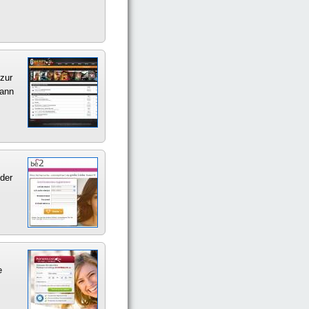
zur
kann
 der
e