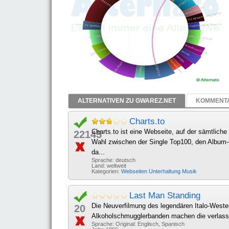
ALTERNATIVEN ZU GWAREZ.NET
KOMMENTA
Charts.to
Charts.to ist eine Webseite, auf der sämtliche
22145
Wahl zwischen der Single Top100, den Album-
da...
Sprache: deutsch
Land: weltweit
Kategorien:
Webseiten
Unterhaltung
Musik
Last Man Standing
Die Neuverfilmung des legendären Italo-Western
20
Alkoholschmugglerbanden machen die verlassen
Sprache: Original: Englisch, Spanisch