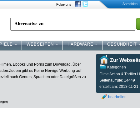
Anmelden
|
Folge uns
PIELE
»
WEBSEITEN
»
HARDWARE
»
GESUNDHEIT
Zur Webseit
n, Filmen, Ebooks und Porns zum Download. Über
Kategorien
erladen.Zudem gibt es Keine Nervige Werbung auf
Filme Action & Thriller 
 gezielt nach Genres, Sprachen oder Dateigrößen zu
Seitenaufrufe: 14449
erstellt am: 2013-11-21
bearbeiten
änger)