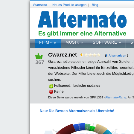
Startseite
|
Neues Produkt anlegen
|
Blog
MUSIK
»
SOFTWARE
»
S
FILME
»
Gwarez.net
(
8 Alternativen
)
367
Gwarez.net bietet eine riesige Auswahl von Spiele
verschiedene Filhoster könnt ihr Einzelfiles herunt
der Webseite. Der Filter bietet euch die Möglichkeit
suchen.
Fullspeed, Tägliche updates
Keine
Diese Seite wurde erstellt von SPK1337 (
Alternato-Rang
: Anf
Neu: Die Besten Alternativen als Übersicht!