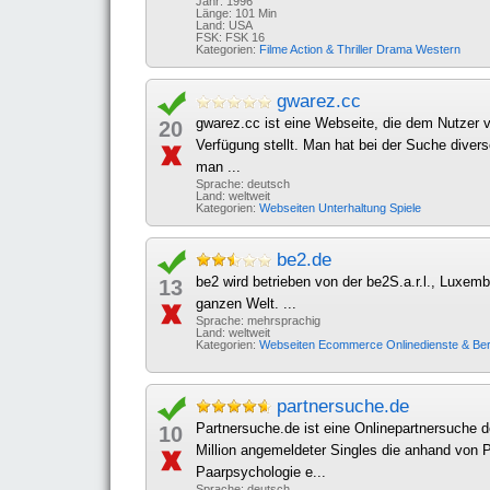
Jahr: 1996
Länge: 101 Min
Land: USA
FSK: FSK 16
Kategorien:
Filme
Action & Thriller
Drama
Western
gwarez.cc
gwarez.cc ist eine Webseite, die dem Nutzer
20
Verfügung stellt. Man hat bei der Suche diver
man ...
Sprache: deutsch
Land: weltweit
Kategorien:
Webseiten
Unterhaltung
Spiele
be2.de
be2 wird betrieben von der be2S.a.r.l., Luxemb
13
ganzen Welt. ...
Sprache: mehrsprachig
Land: weltweit
Kategorien:
Webseiten
Ecommerce
Onlinedienste & Be
partnersuche.de
Partnersuche.de ist eine Onlinepartnersuche d
10
Million angemeldeter Singles die anhand von P
Paarpsychologie e...
Sprache: deutsch