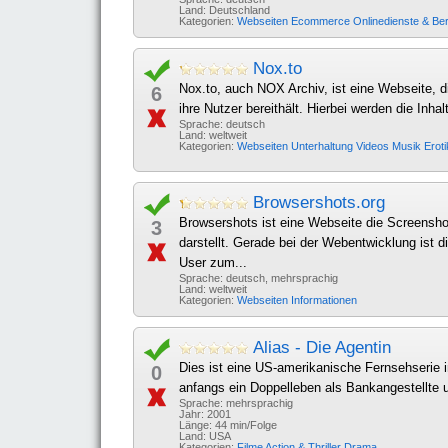
Land: Deutschland
Kategorien:
Webseiten
Ecommerce
Onlinedienste & Be
Nox.to
Nox.to, auch NOX Archiv, ist eine Webseite, d
6
ihre Nutzer bereithält. Hierbei werden die Inha
Sprache: deutsch
Land: weltweit
Kategorien:
Webseiten
Unterhaltung
Videos
Musik
Erot
Browsershots.org
Browsershots ist eine Webseite die Screensh
3
darstellt. Gerade bei der Webentwicklung ist di
User zum...
Sprache: deutsch, mehrsprachig
Land: weltweit
Kategorien:
Webseiten
Informationen
Alias - Die Agentin
Dies ist eine US-amerikanische Fernsehserie i
0
anfangs ein Doppelleben als Bankangestellte un
Sprache: mehrsprachig
Jahr: 2001
Länge: 44 min/Folge
Land: USA
Kategorien:
Filme
Action & Thriller
Drama