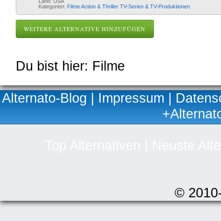
Land: USA
Kategorien:
Filme
Action & Thriller
TV-Serien & TV-Produktionen
WEITERE ALTERNATIVE HINZUFÜGEN
Du bist hier: Filme
Alternato-Blog
|
Impressum
|
Datens
+Alternat
Top Alternativen
|
Neuste Alte
© 2010-