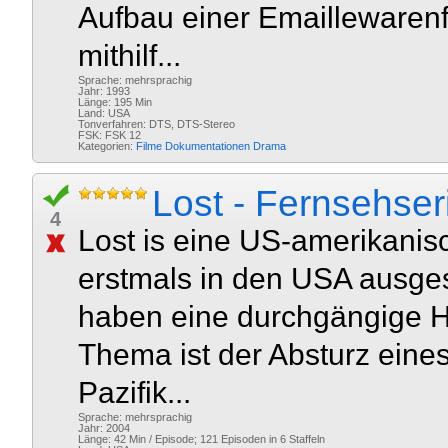
Aufbau einer Emaillewarenfa
mithilf...
Sprache: mehrsprachig
Jahr: 1993
Länge: 195 Min
Land: USA
Tonverfahren: DTS, DTS-Stereo
FSK: FSK 12
Kategorien:
Filme
Dokumentationen
Drama
Lost - Fernsehser
4
Lost is eine US-amerikanis
erstmals in den USA ausges
haben eine durchgängige Han
Thema ist der Absturz eine
Pazifik...
Sprache: mehrsprachig
Jahr: 2004
Länge: 42 Min / Episode; 121 Episoden in 6 Staffeln