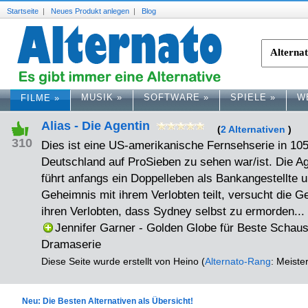
Startseite
|
Neues Produkt anlegen
|
Blog
MUSIK
»
SOFTWARE
»
SPIELE
»
W
FILME
»
Alias - Die Agentin
(
2 Alternativen
)
310
Dies ist eine US-amerikanische Fernsehserie in 105
Deutschland auf ProSieben zu sehen war/ist. Die A
führt anfangs ein Doppelleben als Bankangestellte un
Geheimnis mit ihrem Verlobten teilt, versucht die G
ihren Verlobten, dass Sydney selbst zu ermorden...
Jennifer Garner - Golden Globe für Beste Schausp
Dramaserie
Diese Seite wurde erstellt von Heino (
Alternato-Rang
: Meister
Neu: Die Besten Alternativen als Übersicht!