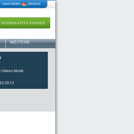
 Land wählen:
Deutsch
ALTERNATIVE FINDEN
»
WEITERE...
e
g Videos Musik
 10:29:13