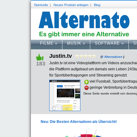
Startseite
|
Neues Produkt anlegen
|
Blog
FILME
»
MUSIK
»
SOFTWARE
»
S
Justin.tv
(
9 Alternativen
)
183
Justin.tv ist eine Videoplattform um Videos anzusch
die Plattform aufgebaut um damals sein Leben 24Stu
für Sportübertragungen und Streaming genutzt.
viel Fussball, Sportübertra
geringe Verbreitung in Deut
Diese Seite wurde erstellt von desmo
Neu: Die Besten Alternativen als Übersicht!