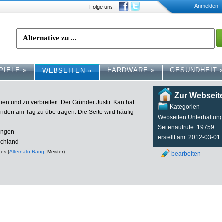
Anmelden
|
Folge uns
PIELE
»
HARDWARE
»
GESUNDHEIT
WEBSEITEN
»
Zur Webseit
auen und zu verbreiten. Der Gründer Justin Kan hat
Kategorien
nden am Tag zu übertragen. Die Seite wird häufig
Webseiten Unterhaltun
Seitenaufrufe: 19759
gungen
erstellt am: 2012-03-01
schland
ges (
Alternato-Rang
: Meister)
bearbeiten