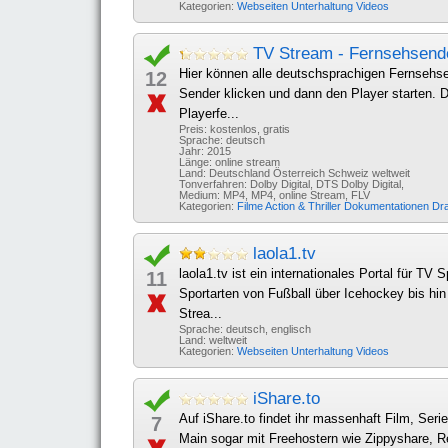
Kategorien:
Webseiten
Unterhaltung
Videos
TV Stream - Fernsehsende
Hier können alle deutschsprachigen Fernsehs
12
Sender klicken und dann den Player starten. 
Playerfe...
Preis: kostenlos, gratis
Sprache: deutsch
Jahr: 2015
Länge: online stream
Land: Deutschland Österreich Schweiz weltweit
Tonverfahren: Dolby Digital, DTS Dolby Digital,
Medium: MP4, MP4, online Stream, FLV
Kategorien:
Filme
Action & Thriller
Dokumentationen
Dr
laola1.tv
laola1.tv ist ein internationales Portal für 
11
Sportarten von Fußball über Icehockey bis hi
Strea...
Sprache: deutsch, englisch
Land: weltweit
Kategorien:
Webseiten
Unterhaltung
Videos
iShare.to
Auf iShare.to findet ihr massenhaft Film, Se
7
Main sogar mit Freehostern wie Zippyshare, Re