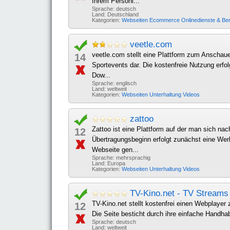
Ihrem Persönl...
Sprache: deutsch
Land: Deutschland
Kategorien:
Webseiten
Ecommerce
Onlinedienste & Be
veetle.com
veetle.com stellt eine Plattform zum Anschau
14
Sportevents dar. Die kostenfreie Nutzung erfo
Dow...
Sprache: englisch
Land: weltweit
Kategorien:
Webseiten
Unterhaltung
Videos
zattoo
Zattoo ist eine Plattform auf der man sich n
12
Übertragungsbeginn erfolgt zunächst eine Werb
Webseite gen...
Sprache: mehrsprachig
Land: Europa
Kategorien:
Webseiten
Unterhaltung
Videos
TV-Kino.net - TV Streams
TV-Kino.net stellt kostenfrei einen Webplayer
12
Die Seite besticht durch ihre einfache Handhab
Sprache: deutsch
Land: weltweit