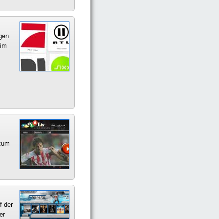
gen
 im
 zum
f der
er