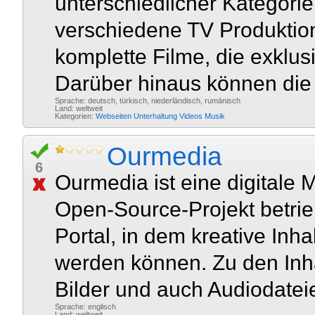
unterschiedlicher Kategori
verschiedene TV Produktio
komplette Filme, die exklusi
Darüber hinaus können die 
Sprache: deutsch, türkisch, niederländisch, rumänisch
Land: weltweit
Kategorien:
Webseiten
Unterhaltung
Videos
Musik
Ourmedia
6
Ourmedia ist eine digitale 
Open-Source-Projekt betrieb
Portal, in dem kreative In
werden können. Zu den Inha
Bilder und auch Audiodateie
Sprache: englisch
Land: weltweit