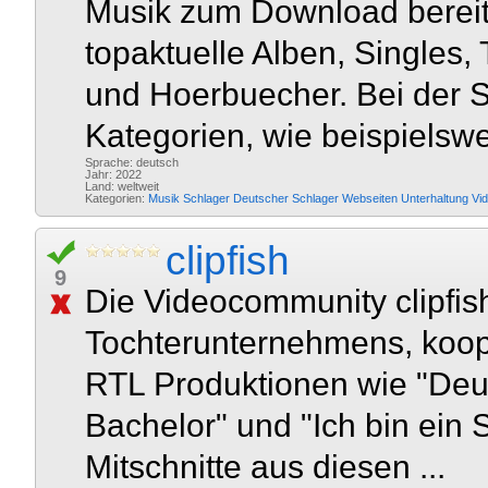
Musik zum Download bereits
topaktuelle Alben, Singles, 
und Hoerbuecher. Bei der S
Kategorien, wie beispielswe
Sprache: deutsch
Jahr: 2022
Land: weltweit
Kategorien:
Musik
Schlager
Deutscher Schlager
Webseiten
Unterhaltung
Vi
clipfish
9
Die Videocommunity clipfis
Tochterunternehmens, koop
RTL Produktionen wie "Deut
Bachelor" und "Ich bin ein St
Mitschnitte aus diesen ...