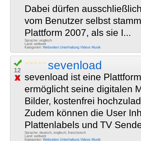
Dabei dürfen ausschließlic
vom Benutzer selbst stamm
Plattform 2007, als sie I...
Sprache: englisch
Land: weltweit
Kategorien:
Webseiten
Unterhaltung
Videos
Musik
sevenload
12
sevenload ist eine Plattfor
ermöglicht seine digitalen
Bilder, kostenfrei hochzulad
Zudem können die User Inh
Plattenlabels und TV Sender
Sprache: deutsch, englisch, französisch
Land: weltweit
Kategorien:
Webseiten
Unterhaltung
Videos
Musik