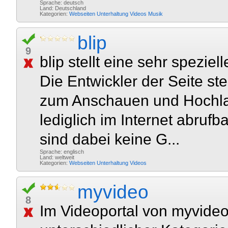
Sprache: deutsch
Land: Deutschland
Kategorien:
Webseiten
Unterhaltung
Videos
Musik
blip
9
blip stellt eine sehr speziel
Die Entwickler der Seite st
zum Anschauen und Hochlad
lediglich im Internet abruf
sind dabei keine G...
Sprache: englisch
Land: weltweit
Kategorien:
Webseiten
Unterhaltung
Videos
myvideo
8
Im Videoportal von myvide