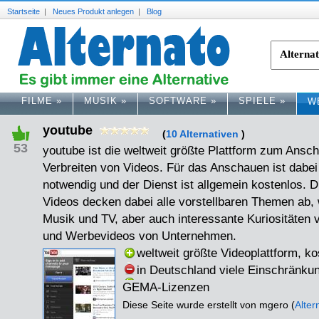
Startseite
|
Neues Produkt anlegen
|
Blog
FILME
»
MUSIK
»
SOFTWARE
»
SPIELE
»
W
youtube
(
10 Alternativen
)
53
youtube ist die weltweit größte Plattform zum Ans
Verbreiten von Videos. Für das Anschauen ist dabei
notwendig und der Dienst ist allgemein kostenlos. 
Videos decken dabei alle vorstellbaren Themen ab, 
Musik und TV, aber auch interessante Kuriositäten
und Werbevideos von Unternehmen.
weltweit größte Videoplattform, k
in Deutschland viele Einschränku
GEMA-Lizenzen
Diese Seite wurde erstellt von mgero (
Alte