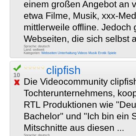
einem großen Angebot an v
etwa Filme, Musik, xxx-Med
mittlerweile offline. Jedoch 
Webseiten, die sich selbst al
Sprache: deutsch
Land: weltweit
Kategorien:
Webseiten
Unterhaltung
Videos
Musik
Erotik
Spiele
clipfish
10
Die Videocommunity clipfis
Tochterunternehmens, koop
RTL Produktionen wie "Deut
Bachelor" und "Ich bin ein St
Mitschnitte aus diesen ...
Sprache: deutsch