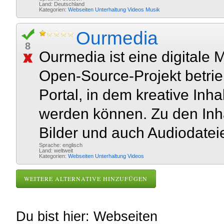
Land: Deutschland
Kategorien:
Webseiten
Unterhaltung
Videos
Musik
Ourmedia
8
Ourmedia ist eine digitale 
Open-Source-Projekt betrieb
Portal, in dem kreative In
werden können. Zu den Inha
Bilder und auch Audiodateie
Sprache: englisch
Land: weltweit
Kategorien:
Webseiten
Unterhaltung
Videos
WEITERE ALTERNATIVE HINZUFÜGEN
Du bist hier: Webseiten