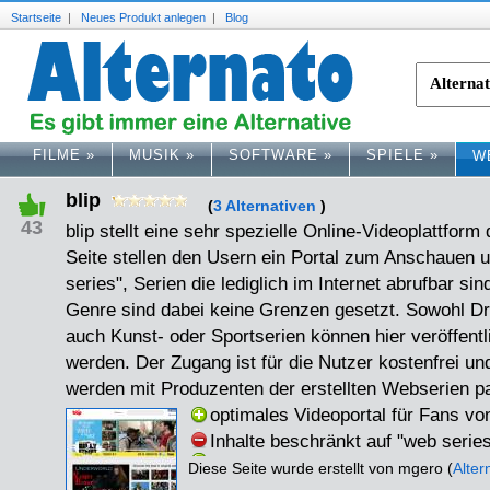
Startseite
|
Neues Produkt anlegen
|
Blog
FILME
»
MUSIK
»
SOFTWARE
»
SPIELE
»
W
blip
(
3 Alternativen
)
43
blip stellt eine sehr spezielle Online-Videoplattform
Seite stellen den Usern ein Portal zum Anschauen
series", Serien die lediglich im Internet abrufbar s
Genre sind dabei keine Grenzen gesetzt. Sowohl D
auch Kunst- oder Sportserien können hier veröffent
werden. Der Zugang ist für die Nutzer kostenfrei u
werden mit Produzenten der erstellten Webserien par
optimales Videoportal für Fans vo
Inhalte beschränkt auf "web series
Diese Seite wurde erstellt von mgero (
Alte