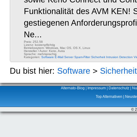
Funktionalität des AVM KEN! 
gestiegenen Anforderungsprofil
Ne...
Preis: 252,58
Lizenz: kostenpflichtig
Betriebssytem: Windows, Mac OS, OS X, Linux
Hersteller / Autor: Kerio, Avira
Sprache: mehrsprachig
Kategorien:
Software
E-Mail
Server
Spam-Filter
Sicherheit
Intrusion Detection
Vi
Du bist hier:
Software
>
Sicherheit
Alternato-Blog
|
Impressum
|
Datenschutz
|
Nu
Top Alternativen
|
Neuste 
© 2