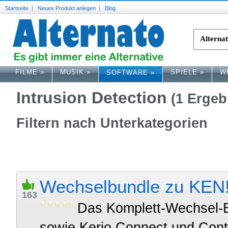
Startseite
|
Neues Produkt anlegen
|
Blog
FILME
»
MUSIK
»
SPIELE
»
W
SOFTWARE
»
Intrusion Detection
(1 Ergeb
Filtern nach Unterkategorien
Wechselbundle zu KEN! 
163
Das Komplett-Wechsel-B
sowie Kerio Connect und Contr