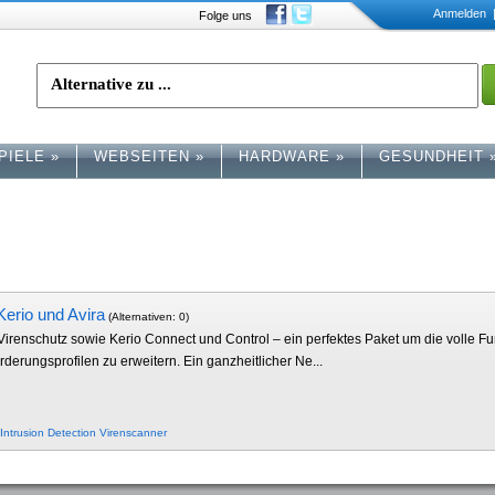
Anmelden
|
Folge uns
PIELE
»
WEBSEITEN
»
HARDWARE
»
GESUNDHEIT
erio und Avira
(Alternativen: 0)
irenschutz sowie Kerio Connect und Control – ein perfektes Paket um die volle Fu
erungsprofilen zu erweitern. Ein ganzheitlicher Ne...
Intrusion Detection
Virenscanner