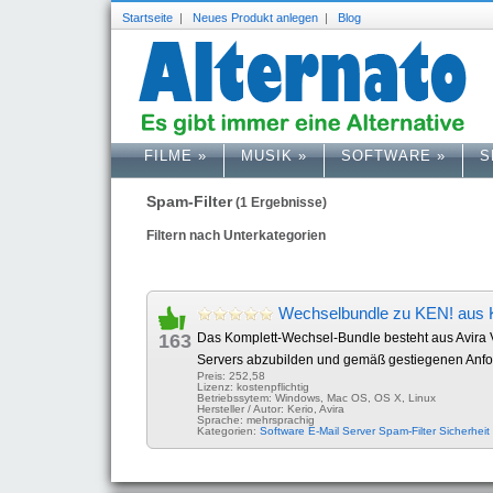
Startseite
|
Neues Produkt anlegen
|
Blog
FILME
»
MUSIK
»
SOFTWARE
»
S
Spam-Filter
(1 Ergebnisse)
Filtern nach Unterkategorien
Wechselbundle zu KEN! aus K
163
Das Komplett-Wechsel-Bundle besteht aus Avira V
Servers abzubilden und gemäß gestiegenen Anford
Preis: 252,58
Lizenz: kostenpflichtig
Betriebssytem: Windows, Mac OS, OS X, Linux
Hersteller / Autor: Kerio, Avira
Sprache: mehrsprachig
Kategorien:
Software
E-Mail
Server
Spam-Filter
Sicherheit