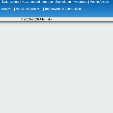
|
Datenschutz
|
Nutzungsbedingungen
|
Suchplugin
|
+Alternato
|
Mobile Ansicht
ternativen
|
Neuste Alternativen
|
Top bewertete Alternativen
© 2010-2026 Alternato