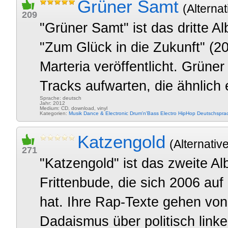
Grüner Samt
(Alternat
209
"Grüner Samt" ist das dritte A
"Zum Glück in die Zukunft" (2
Marteria veröffentlicht. Grün
Tracks aufwarten, die ähnlich 
Sprache: deutsch
Jahr: 2012
Medium: CD, download, vinyl
Kategorien:
Musik
Dance & Electronic
Drum'n'Bass
Electro
HipHop
Deutschspra
Katzengold
(Alternativ
271
"Katzengold" ist das zweite A
Frittenbude, die sich 2006 auf
hat. Ihre Rap-Texte gehen vo
Dadaismus über politisch linke