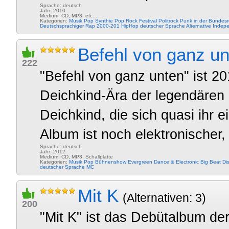
Sprache: deutsch
Jahr: 2010
Medium: CD, MP3, etc...
Kategorien:
Musik
Pop
Synthie Pop
Rock
Festival
Politrock
Punk in der Bundesr
Deutschsprachiger Rap 2000-201
HipHop deutscher Sprache
Alternative
Indep
Befehl von ganz un
222
"Befehl von ganz unten" ist 2
Deichkind-Ära der legendären
Deichkind, die sich quasi ihr
Album ist noch elektronischer, i
Sprache: deutsch
Jahr: 2012
Medium: CD, MP3, Schallplatte
Kategorien:
Musik
Pop
Bühnenshow
Evergreen
Dance & Electronic
Big Beat
Di
deutscher Sprache
MC
Mit K
(Alternativen: 3)
200
"Mit K" ist das Debütalbum d