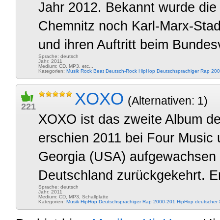
Jahr 2012. Bekannt wurde die 
Chemnitz noch Karl-Marx-Stad
und ihren Auftritt beim Bundes
Sprache: deutsch
Jahr: 2011
Medium: CD, MP3, etc...
Kategorien:
Musik
Rock
Beat
Deutsch-Rock
HipHop
Deutschsprachiger Rap 20
XOXO
(Alternativen: 1)
221
XOXO ist das zweite Album d
erschien 2011 bei Four Music u
Georgia (USA) aufgewachsen u
Deutschland zurückgekehrt. Er 
Sprache: deutsch
Jahr: 2011
Medium: CD, MP3, Schallplatte
Kategorien:
Musik
HipHop
Deutschsprachiger Rap 2000-201
HipHop deutscher