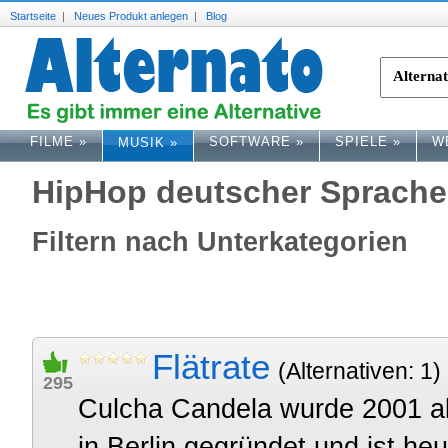
Startseite
|
Neues Produkt anlegen
|
Blog
FILME
»
SOFTWARE
»
SPIELE
»
W
MUSIK
»
HipHop deutscher Sprache
Filtern nach Unterkategorien
Flätrate
(Alternativen: 1)
295
Culcha Candela wurde 2001 al
in Berlin gegründet und ist he