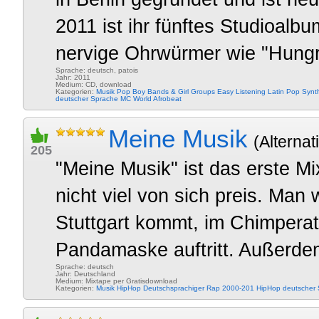
2011 ist ihr fünftes Studioal
nervige Ohrwürmer wie "Hungr
Sprache: deutsch, patois
Jahr: 2011
Medium: CD, download
Kategorien:
Musik
Pop
Boy Bands & Girl Groups
Easy Listening
Latin Pop
Synt
deutscher Sprache
MC
World
Afrobeat
Meine Musik
(Alternat
205
"Meine Musik" ist das erste M
nicht viel von sich preis. Man 
Stuttgart kommt, im Chimperat
Pandamaske auftritt. Außerdem
Sprache: deutsch
Jahr: Deutschland
Medium: Mixtape per Gratisdownload
Kategorien:
Musik
HipHop
Deutschsprachiger Rap 2000-201
HipHop deutscher