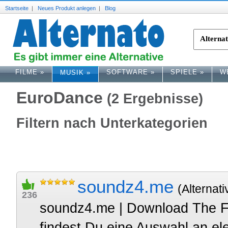
Startseite
|
Neues Produkt anlegen
|
Blog
FILME
»
SOFTWARE
»
SPIELE
»
W
MUSIK
»
EuroDance
(2 Ergebnisse)
Filtern nach Unterkategorien
soundz4.me
(Alternati
236
soundz4.me | Download The Fin
findest Du eine Auswahl an el