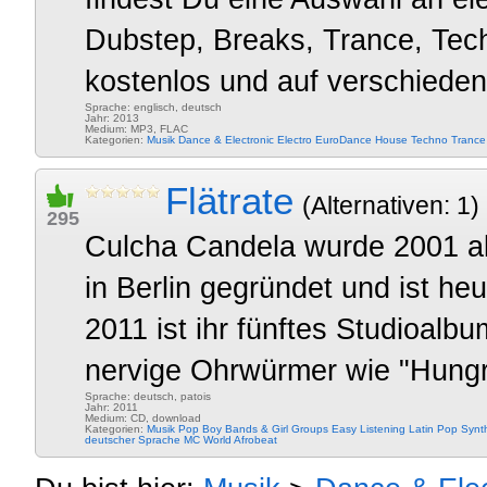
Dubstep, Breaks, Trance, Tech
kostenlos und auf verschieden
Sprache: englisch, deutsch
Jahr: 2013
Medium: MP3, FLAC
Kategorien:
Musik
Dance & Electronic
Electro
EuroDance
House
Techno
Trance
Flätrate
(Alternativen: 1)
295
Culcha Candela wurde 2001 al
in Berlin gegründet und ist he
2011 ist ihr fünftes Studioal
nervige Ohrwürmer wie "Hungr
Sprache: deutsch, patois
Jahr: 2011
Medium: CD, download
Kategorien:
Musik
Pop
Boy Bands & Girl Groups
Easy Listening
Latin Pop
Synt
deutscher Sprache
MC
World
Afrobeat