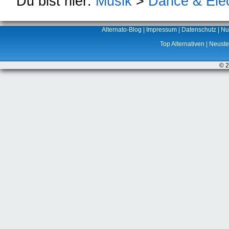
Du bist hier:
Musik
>
Dance & Elec
Alternato-Blog
|
Impressum
|
Datenschutz
|
Nu
Top Alternativen
|
Neuste 
© 2