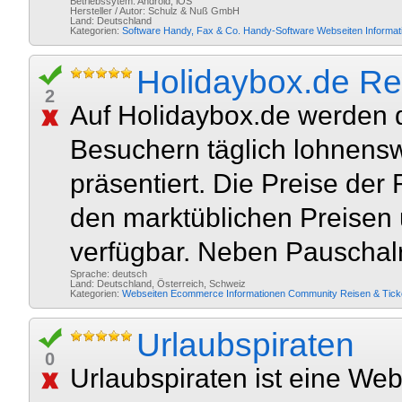
Betriebssytem: Android, iOS
Hersteller / Autor: Schulz & Nuß GmbH
Land: Deutschland
Kategorien:
Software
Handy, Fax & Co.
Handy-Software
Webseiten
Informa
Holidaybox.de Re
2
Auf Holidaybox.de werden 
Besuchern täglich lohnen
präsentiert. Die Preise der
den marktüblichen Preisen u
verfügbar. Neben Pauschal
Sprache: deutsch
Land: Deutschland, Österreich, Schweiz
Kategorien:
Webseiten
Ecommerce
Informationen
Community
Reisen & Tic
Urlaubspiraten
0
Urlaubspiraten ist eine Web