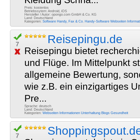
Preis: kostenlos
Betriebssytem: Android, iOS
Hersteller / Autor: opongo.com GmbH & Co. KG
Land: Deutschland
Kategorien:
Software
Handy, Fax & Co.
Handy-Software
Webseiten
Informa
Reisepingu.de
7
Reisepingu bietet recherch
und Flüge. Im Mittelpunkt st
allgemeine Bewertung, son
wie z.B. ein einzigartiges U
Pre...
Sprache: deutsch
Land: Deutschland
Kategorien:
Webseiten
Informationen
Unterhaltung
Blogs
Gesundheit
Shoppingspout.d
7