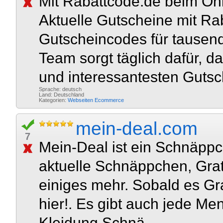
Mit Rabattcode.de beim On
Aktuelle Gutscheine mit Ra
Gutscheincodes für tausend
Team sorgt täglich dafür, da
und interessantesten Gutsc
Sprache: deutsch
Land: Deutschland
Kategorien:
Webseiten
Ecommerce
mein-deal.com
7
Mein-Deal ist ein Schnäppc
aktuelle Schnäppchen, Grati
einiges mehr. Sobald es Grati
hier!. Es gibt auch jede 
Kleidung Schnä...