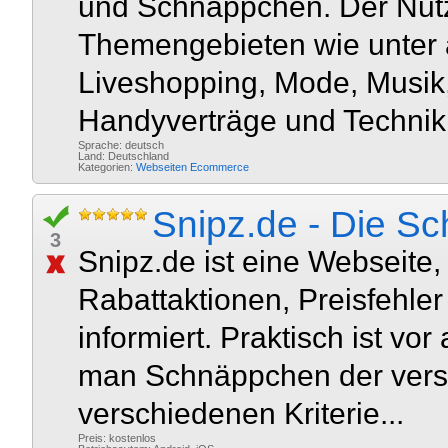
und Schnäppchen. Der Nutz
Themengebieten wie unter 
Liveshopping, Mode, Musik, 
Handyverträge und Technik.
Sprache: deutsch
Land: Deutschland
Kategorien:
Webseiten
Ecommerce
Snipz.de - Die S
3
Snipz.de ist eine Webseite, 
Rabattaktionen, Preisfehl
informiert. Praktisch ist vo
man Schnäppchen der vers
verschiedenen Kriterie...
Preis: kostenlos