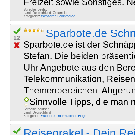
Freizeit sowie Sonstiges. N
Sprache: deutsch
Land: Deutschland, Österreich
Kategorien:
Webseiten
Ecommerce
Sparbote.de Sch
12
Sparbote.de ist der Schnä
Stefan. Die beiden präsenti
Uhr Angebote aus den Bere
Telekommunikation, Reisen
Themenbereichen. Abgerund
Sinnvolle Tipps, die man ni
Sprache: deutsch
Land: Deutschland
Kategorien:
Webseiten
Informationen
Blogs
Reiseorakel - Dein R