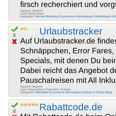
firsch recherchiert und vorgs
Sprache: deutsch
Land: Deutschland
Kategorien:
Internet
Webseiten
Ecommerce
Informationen
Onlinedienste & 
Urlaubstracker
9
Auf Urlaubstracker.de findes
Schnäppchen, Error Fares,
Specials, mit denen Du bei
Dabei reicht das Angebot d
Pauschalreisen mit All Inklu
Sprache: deutsch
Land: Deutschland, Österreich, Schweiz
Kategorien:
Webseiten
Ecommerce
Informationen
Reisen & Tickets
Blogs
Rabattcode.de
8