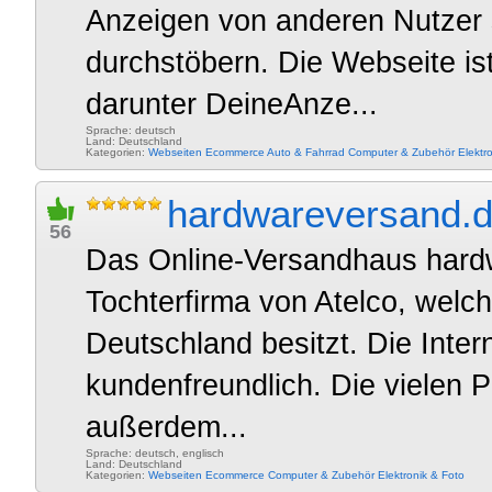
Anzeigen von anderen Nutzer 
durchstöbern. Die Webseite ist 
darunter DeineAnze...
Sprache: deutsch
Land: Deutschland
Kategorien:
Webseiten
Ecommerce
Auto & Fahrrad
Computer & Zubehör
Elektr
hardwareversand.
56
Das Online-Versandhaus hardw
Tochterfirma von Atelco, welche
Deutschland besitzt. Die Inter
kundenfreundlich. Die vielen P
außerdem...
Sprache: deutsch, englisch
Land: Deutschland
Kategorien:
Webseiten
Ecommerce
Computer & Zubehör
Elektronik & Foto