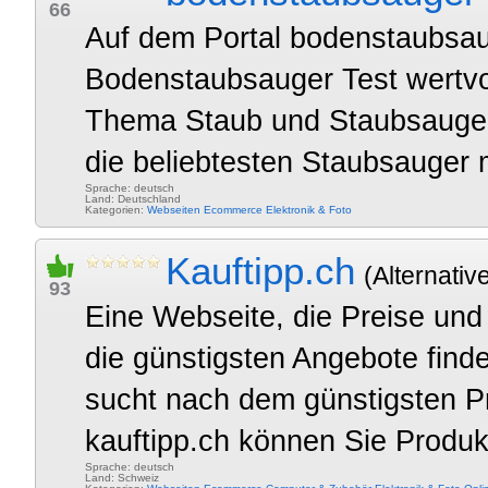
66
Auf dem Portal bodenstaubsau
Bodenstaubsauger Test wertvo
Thema Staub und Staubsaugen.
die beliebtesten Staubsauger m
Sprache: deutsch
Land: Deutschland
Kategorien:
Webseiten
Ecommerce
Elektronik & Foto
Kauftipp.ch
(Alternativ
93
Eine Webseite, die Preise und
die günstigsten Angebote find
sucht nach dem günstigsten Pr
kauftipp.ch können Sie Produkt
Sprache: deutsch
Land: Schweiz