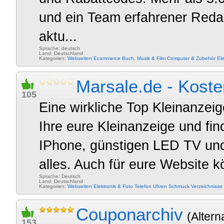
und ein Team erfahrener Redakt
aktu...
Sprache: deutsch
Land: Deutschland
Kategorien:
Webseiten
Ecommerce
Buch, Musik & Film
Computer & Zubehör
Ele
Marsale.de - Koste
105
Eine wirkliche Top Kleinanzeig
Ihre eure Kleinanzeige und f
IPhone, günstigen LED TV und 
alles. Auch für eure Website kö
Sprache: Deutsch
Land: Deutschland
Kategorien:
Webseiten
Elektronik & Foto
Telefon
Uhren
Schmuck
Verzeichnisse
Couponarchiv
(Altern
153