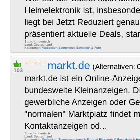
Heimelektronik ist, insbeson
liegt bei Jetzt Reduziert gena
präsentiert aktuelle Deals, sta
Sprache: deutsch
Land: Deutschland
Kategorien:
Webseiten
Ecommerce
Elektronik & Foto
markt.de
(Alternativen: 
103
markt.de ist ein Online-Anzei
bundesweite Kleinanzeigen. D
gewerbliche Anzeigen oder Ge
"normalen" Marktplatz findet m
Kontaktanzeigen od...
Sprache: deutsch
Land: Deutschland
Kategorien:
Webseiten
Ecommerce
Auto & Fahrrad
Elektronik & Foto
Heim & H