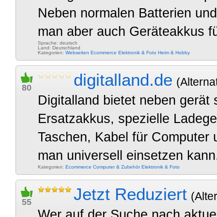
Neben normalen Batterien und
man aber auch Geräteakkus für
Sprache: deutsch
Land: Deutschland
Kategorien:
Webseiten
Ecommerce
Elektronik & Foto
Heim & Hobby
digitalland.de
(Alterna
80
Digitalland bietet neben gerät
Ersatzakkus, spezielle Ladege
Taschen, Kabel für Computer
man universell einsetzen kann.
Kategorien:
Ecommerce
Computer & Zubehör
Elektronik & Foto
Jetzt Reduziert
(Alte
55
Wer auf der Suche nach aktu