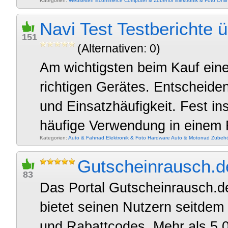
Kategorien:
Webseiten
Ecommerce
Computer & Zubehör
Elektronik & Foto
Onli
Navi Test Testberichte 
151
(Alternativen: 0)
Am wichtigsten beim Kauf eine
richtigen Gerätes. Entscheiden
und Einsatzhäufigkeit. Fest ins
häufige Verwendung in einem 
Kategorien:
Auto & Fahrrad
Elektronik & Foto
Hardware
Auto & Motorrad
Zubehö
Gutscheinrausch.d
83
Das Portal Gutscheinrausch.d
bietet seinen Nutzern seitdem 
und Rabattcodes. Mehr als 5.0