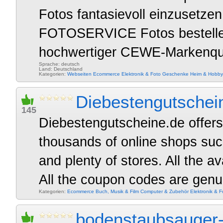
Fotos fantasievoll einzusetze
FOTOSERVICE Fotos bestellen
hochwertiger CEWE-Markenquali
Sprache: deutsch
Land: Deutschland
Kategorien:
Webseiten
Ecommerce
Elektronik & Foto
Geschenke
Heim & Hobby
Diebestengutschei
145
Diebestengutscheine.de offers
thousands of online shops su
and plenty of stores. All the a
All the coupon codes are genui
Kategorien:
Ecommerce
Buch, Musik & Film
Computer & Zubehör
Elektronik & F
bodenstaubsauger-