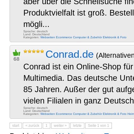
aber über die Schnellsuche f
Produktvielfalt ist groß. Beste
mögli...
Sprache: deutsch
Land: Deutschland
Kategorien:
Webseiten
Ecommerce
Computer & Zubehör
Elektronik & Foto
Conrad.de
(Alternativen
68
Conrad ist ein Online-Shop fü
Multimedia. Das deutsche Unte
85 Jahren. Außer der gut aufg
vielen Filialen in ganz Deutsch
Sprache: deutsch
Land: Deutschland
Kategorien:
Webseiten
Ecommerce
Computer & Zubehör
Elektronik & Foto
Heim
start
< zurück
1
weiter >
letzte
Seite 1 von 1