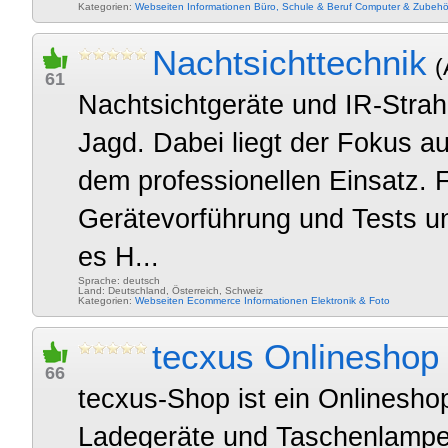
Kategorien:
Webseiten
Informationen
Büro, Schule & Beruf
Computer & Zubehö
Nachtsichttechnik
(
61
Nachtsichtgeräte und IR-Strah
Jagd. Dabei liegt der Fokus a
dem professionellen Einsatz. F
Gerätevorführung und Tests u
es H...
Sprache: deutsch
Land: Deutschland, Österreich, Schweiz
Kategorien:
Webseiten
Ecommerce
Informationen
Elektronik & Foto
tecxus Onlineshop
66
tecxus-Shop ist ein Onlineshop
Ladegeräte und Taschenlampen 