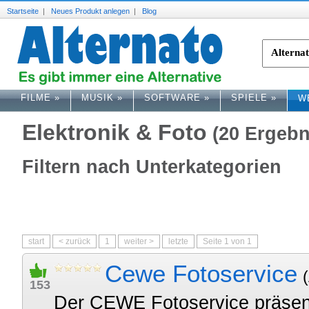
Startseite
|
Neues Produkt anlegen
|
Blog
FILME
»
MUSIK
»
SOFTWARE
»
SPIELE
»
W
Elektronik & Foto
(20 Ergebn
Filtern nach Unterkategorien
start
< zurück
1
weiter >
letzte
Seite 1 von 1
Cewe Fotoservice
153
Der CEWE Fotoservice präsent