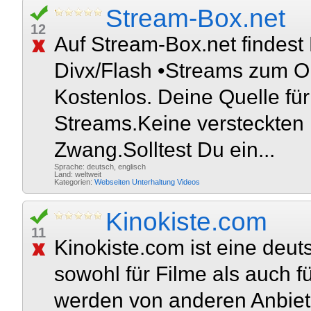
Stream-Box.net
12
Auf Stream-Box.net findest 
Divx/Flash •Streams zum On
Kostenlos. Deine Quelle fü
Streams.Keine versteckten
Zwang.Solltest Du ein...
Sprache: deutsch, englisch
Land: weltweit
Kategorien:
Webseiten
Unterhaltung
Videos
Kinokiste.com
11
Kinokiste.com ist eine deu
sowohl für Filme als auch f
werden von anderen Anbiete