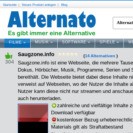
Startseite
|
Neues Produkt anlegen
|
Blog
MUSIK
»
SOFTWARE
»
SPIELE
»
W
FILME
»
Saugzone.info
(
14 Alternativen
)
304
Saugzone.info ist eine Webseite, die mehrere Tause
Dokus, Hörbücher, Musik, Programme, Serien und Sp
bereithält. Die Webseite bietet dabei diese Inhalte n
verweist auf Webseiten, wo der Nutzer die Inhalte 
Nutzer kann diese nicht nur streamen und anschaue
auch herunterladen.
zahlreiche und vielfältige Inhalte
Download verfügbar
kostenloser Bezug urheberrechtli
Materials gilt als Straftatbestand