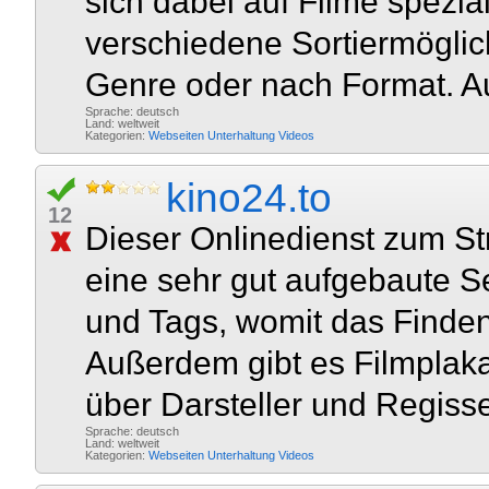
sich dabei auf Filme spezia
verschiedene Sortiermöglic
Genre oder nach Format. Au
Sprache: deutsch
Land: weltweit
Kategorien:
Webseiten
Unterhaltung
Videos
kino24.to
12
Dieser Onlinedienst zum S
eine sehr gut aufgebaute Se
und Tags, womit das Finden 
Außerdem gibt es Filmplak
über Darsteller und Regisse
Sprache: deutsch
Land: weltweit
Kategorien:
Webseiten
Unterhaltung
Videos