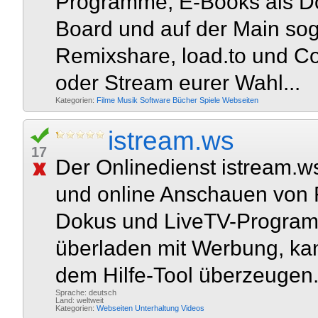
Programme, E-Books als D
Board und auf der Main sog
Remixshare, load.to und Co
oder Stream eurer Wahl...
Kategorien:
Filme
Musik
Software
Bücher
Spiele
Webseiten
istream.ws
17
Der Onlinedienst istream.w
und online Anschauen von F
Dokus und LiveTV-Programm
überladen mit Werbung, ka
dem Hilfe-Tool überzeugen.
Sprache: deutsch
Land: weltweit
Kategorien:
Webseiten
Unterhaltung
Videos