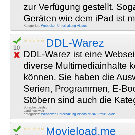
zur Verfügung gestellt. So
Geräten wie dem iPad ist mö
Kategorien:
Webseiten
Unterhaltung
Videos
DDL-Warez
10
DDL-Warez ist eine Webseit
diverse Multimediainhalte 
können. Sie haben die Ausw
Serien, Programmen, E-Boo
Stöbern sind auch die Kateg
Sprache: deutsch
Land: weltweit
Kategorien:
Webseiten
Unterhaltung
Videos
Musik
Erotik
Spiele
Movieload.me