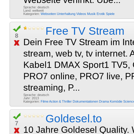
Sprache: deutsch
Land: weltweit
Kategorien:
Webseiten
Unterhaltung
Videos
Musik
Erotik
Spiele
Free TV Stream
8
Dein Free TV Stream im Inter
stream, web tv, tv interne
Kabel1 DMAX Sport1 TV5, O
PRO7 online, PRO7 live, P
streaming, P...
Sprache: deutsch
Jahr: 2013
Kategorien:
Filme
Action & Thriller
Dokumentationen
Drama
Komödie
Scienc
Goldesel.to
7
10 Jahre Goldesel Quality.