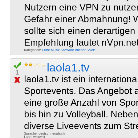
Nutzern eine VPN zu nutzen
Gefahr einer Abmahnung! W
sollte sich einen derartige
Empfehlung lautet nVpn.net 
Kategorien:
Filme
Musik
Software
Bücher
Spiele
laola1.tv
1
laola1.tv ist ein internation
Sportevents. Das Angebot 
eine große Anzahl von Spor
bis hin zu Volleyball. Nebe
diverse Liveevents zum Stre
Sprache: deutsch, englisch
Land: weltweit