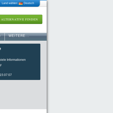
 Land wählen:
Deutsch
ALTERNATIVE FINDEN
»
WEITERE...
e
piele Informationen
y
 15:07:07