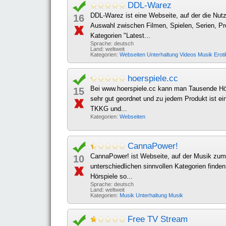
DDL-Warez
DDL-Warez ist eine Webseite, auf der die Nutz
16
Auswahl zwischen Filmen, Spielen, Serien, P
Kategorien "Latest...
Sprache: deutsch
Land: weltweit
Kategorien:
Webseiten
Unterhaltung
Videos
Musik
Erot
hoerspiele.cc
Bei www.hoerspiele.cc kann man Tausende Hör
15
sehr gut geordnet und zu jedem Produkt ist ei
TKKG und...
Kategorien:
Webseiten
CannaPower!
CannaPower! ist Webseite, auf der Musik zum 
10
unterschiedlichen sinnvollen Kategorien finde
Hörspiele so...
Sprache: deutsch
Land: weltweit
Kategorien:
Musik
Unterhaltung
Musik
Free TV Stream