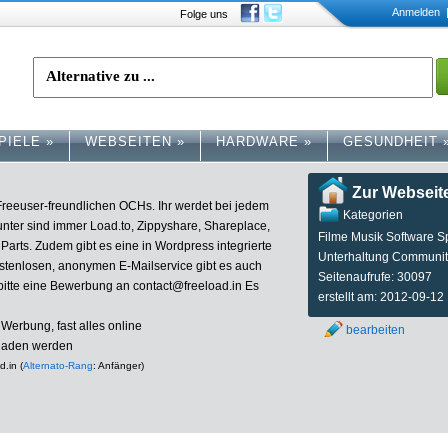
Anmelden
|
Folge uns
PIELE
»
WEBSEITEN
»
HARDWARE
»
GESUNDHEIT
Zur Webseit
 Freeuser-freundlichen OCHs. Ihr werdet bei jedem
Kategorien
unter sind immer Load.to, Zippyshare, Shareplace,
Filme Musik Software S
arts. Zudem gibt es eine in Wordpress integrierte
Unterhaltung Communit
tenlosen, anonymen E-Mailservice gibt es auch
Seitenaufrufe: 30097
 bitte eine Bewerbung an
contact@freeload.in
Es
erstellt am: 2012-09-12
Werbung, fast alles online
bearbeiten
eladen werden
d.in (
Alternato-Rang
: Anfänger)