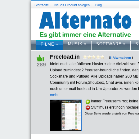
Startseite
|
Neues Produkt anlegen
|
Blog
MUSIK
»
SOFTWARE
»
S
FILME
»
Freeload.in
(
6 Alternativen
)
289
bietet euch alle üblichen Hoster + eine Vielzahl von
Upload zumindest 2 freeuser-freundliche finden, dar
Sockshare und Putload. Alle Uploads haben 200 MB P
Community mit Forum,Shoutbox, Chat uvm. Einen kos
noch unter mail.freeload.in Um Uploader zu werden
mehr...
Immer Freeusermirror, keine 
Stuff muss erst noch hochg
Diese Seite wurde erstellt von Freeloa