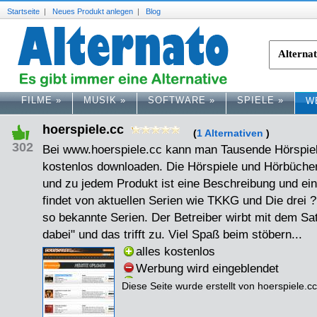
Startseite
|
Neues Produkt anlegen
|
Blog
FILME
»
MUSIK
»
SOFTWARE
»
SPIELE
»
W
hoerspiele.cc
(
1 Alternativen
)
302
Bei www.hoerspiele.cc kann man Tausende Hörspie
kostenlos downloaden. Die Hörspiele und Hörbücher
und zu jedem Produkt ist eine Beschreibung und ei
findet von aktuellen Serien wie TKKG und Die drei ?
so bekannte Serien. Der Betreiber wirbt mit dem Sa
dabei" und das trifft zu. Viel Spaß beim stöbern...
alles kostenlos
Werbung wird eingeblendet
Diese Seite wurde erstellt von hoerspiele.cc