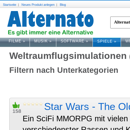
Startseite
|
Neues Produkt anlegen
|
Blog
FILME
»
MUSIK
»
SOFTWARE
»
W
SPIELE
»
Weltraumflugsimulationen
Filtern nach Unterkategorien
Star Wars - The Ol
158
Ein SciFi MMORPG mit vielen
verschiedenster Rassen und 