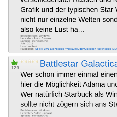
Grafik und der typischen Star 
nicht nur einzelne Welten son
also keine Lust ha...
Betriebssytem: Windows
Hersteller / Autor: Bioware
Sprache: mehrsprachig
Jahr: 2011
Land: weltweit
Kategorien:
Spiele
Simulationsspiele
Weltraumflugsimulationen
Rollenspiele
MM
Battlestar Galactic
129
Wer schon immer einmal einen 
hier die Möglichkeit Adama un
Wer natürlich Starbuck als W
sollte nicht zögern sich ans S
Betriebssytem: Windows
Hersteller / Autor: Bigpoint
Sprache: mehrsprachig