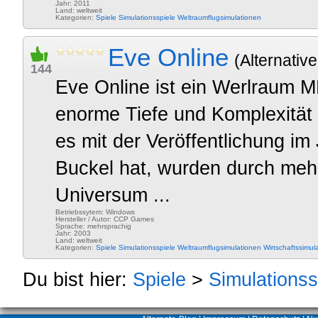
Jahr: 2011
Land: weltweit
Kategorien:
Spiele
Simulationsspiele
Weltraumflugsimulationen
Eve Online
(Alternative
144
Eve Online ist ein Werlraum
enorme Tiefe und Komplexität
es mit der Veröffentlichung i
Buckel hat, wurden durch meh
Universum ...
Betriebssytem: Windows
Hersteller / Autor: CCP Games
Sprache: mehrsprachig
Jahr: 2003
Land: weltweit
Kategorien:
Spiele
Simulationsspiele
Weltraumflugsimulationen
Wirtschaftssimul
Du bist hier:
Spiele
>
Simulationss