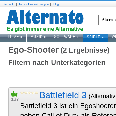
Startseite
|
Neues Produkt anlegen
|
Blog
FILME
»
MUSIK
»
SOFTWARE
»
W
SPIELE
»
Ego-Shooter
(2 Ergebnisse)
Filtern nach Unterkategorien
Battlefield 3
(Alternativ
137
Battlefield 3 ist ein Egoshoote
neben Call of Duty als Referen