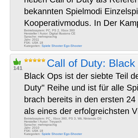
bekannten Spielmodi Einzelsp
Kooperativmodus. In Der Kampa
Betriebssytem: PC, PS 2, Xbox 360
Hersteller / Autor: Digital Illusions CE
Sprache: mehrsprachig
Jahr: 2011
FSK: USK 18
Kategorien:
Spiele
Shooter
Ego-Shooter
Call of Duty: Blac
141
Black Ops ist der siebte Teil 
Duty" Reihe und ist für alle Sp
brach bereits in den ersten 24
als eines der erfolgreichsten V
Betriebssytem: PC , Xbox 360, PS 3, Wii, Nintendo DS
Hersteller / Autor: Treyarch
Sprache: mehrsprachig
Jahr: 2010
FSK: USK 18
Kategorien:
Spiele
Shooter
Ego-Shooter