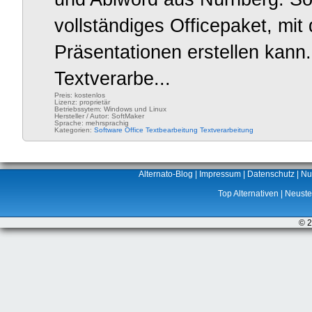
vollständiges Officepaket, mit
Präsentationen erstellen kann
Textverarbe...
Preis: kostenlos
Lizenz: proprietär
Betriebssytem: Windows und Linux
Hersteller / Autor: SoftMaker
Sprache: mehrsprachig
Kategorien:
Software
Office
Textbearbeitung
Textverarbeitung
Alternato-Blog
|
Impressum
|
Datenschutz
|
Nu
Top Alternativen
|
Neuste 
© 2