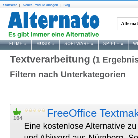
Startseite
|
Neues Produkt anlegen
|
Blog
FILME
»
MUSIK
»
SOFTWARE
»
SPIELE
»
W
Textverarbeitung
(1 Ergebnis
Filtern nach Unterkategorien
FreeOffice Textma
164
Eine kostenlose Alternative zu
und Abiword aus Nürnberg. Sof