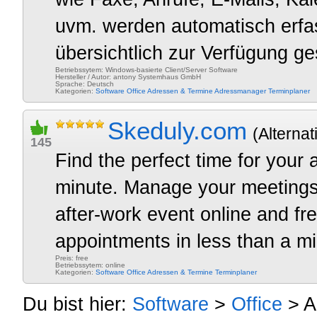
uvm. werden automatisch erfass
übersichtlich zur Verfügung ges
Betriebssytem: Windows-basierte Client/Server Software
Hersteller / Autor: antony Systemhaus GmbH
Sprache: Deutsch
Kategorien:
Software
Office
Adressen & Termine
Adressmanager
Terminplaner
Skeduly.com
(Alternat
145
Find the perfect time for your 
minute. Manage your meetings,
after-work event online and fre
appointments in less than a mi
Preis: free
Betriebssytem: online
Kategorien:
Software
Office
Adressen & Termine
Terminplaner
Du bist hier:
Software
>
Office
> A