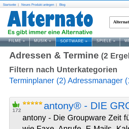
Startseite
|
Neues Produkt anlegen
|
Blog
FILME
»
MUSIK
»
SPIELE
»
W
SOFTWARE
»
Adressen & Termine
(2 Erge
Filtern nach Unterkategorien
Terminplaner (2)
Adressmanager (
antony® - DIE 
172
antony - Die Groupware Zeit f
wie Faxe, Anrufe, E-Mails, Kal