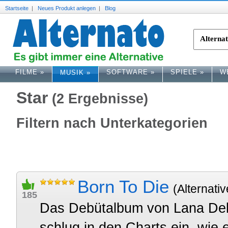
Startseite
|
Neues Produkt anlegen
|
Blog
FILME
»
SOFTWARE
»
SPIELE
»
W
MUSIK
»
Star
(2 Ergebnisse)
Filtern nach Unterkategorien
Born To Die
(Alternativ
185
Das Debütalbum von Lana Del
schlug in den Charts ein, wie