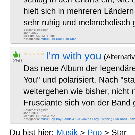
hielt sich in mehreren Ländern
sehr ruhig und melancholisch 
Sprache: englisch
Jahr: 2012
Medium: CD, MP3, etc.
Kategorien:
Musik
Pop
Soul Pop
Star
I'm with you
(Alternati
250
Das neue Album der legendären
You" und polarisiert. Nach "st
weitergehen wie bisher, nicht 
Frusciante sich von der Band g
Sprache: englisch
Jahr: 2011
Medium: CD, Vinyl, etc.
Kategorien:
Musik
Pop
Boy Bands & Girl Groups
Easy Listening
Star
Rock
Festi
Du bist hier:
Musik
>
Pop
> Star