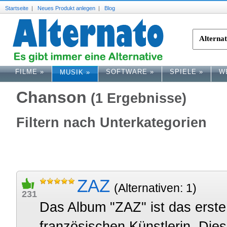
Startseite
|
Neues Produkt anlegen
|
Blog
FILME
»
SOFTWARE
»
SPIELE
»
W
MUSIK
»
Chanson
(1 Ergebnisse)
Filtern nach Unterkategorien
ZAZ
(Alternativen: 1)
231
Das Album "ZAZ" ist das erst
französischen Künstlerin. Dies