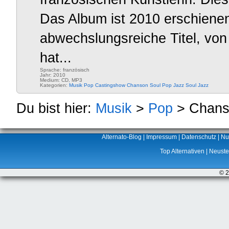
Das Album ist 2010 erschienen
abwechslungsreiche Titel, vo
hat...
Sprache: französisch
Jahr: 2010
Medium: CD, MP3
Kategorien:
Musik
Pop
Castingshow
Chanson
Soul Pop
Jazz
Soul Jazz
Du bist hier:
Musik
>
Pop
> Chans
Alternato-Blog
|
Impressum
|
Datenschutz
|
Nu
Top Alternativen
|
Neuste 
© 2