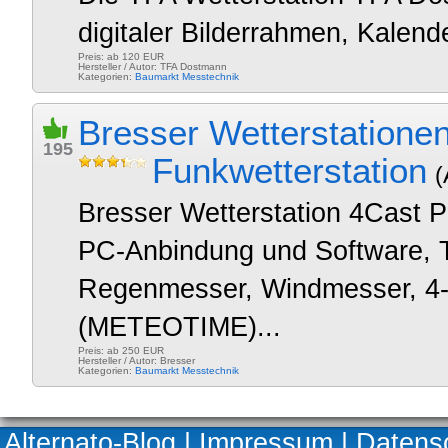
digitaler Bilderrahmen, Kalend
Preis: ab 120 EUR
Hersteller / Autor: TFA Dostmann
Kategorien:
Baumarkt
Messtechnik
Bresser Wetterstatione
195
Funkwetterstation
(
Bresser Wetterstation 4Cast P
PC-Anbindung und Software,
Regenmesser, Windmesser, 4-
(METEOTIME)...
Preis: ab 250 EUR
Hersteller / Autor: Bresser
Kategorien:
Baumarkt
Messtechnik
Alternato-Blog
|
Impressum
|
Datens