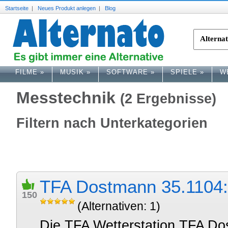
Startseite
|
Neues Produkt anlegen
|
Blog
FILME
»
MUSIK
»
SOFTWARE
»
SPIELE
»
W
Messtechnik
(2 Ergebnisse)
Filtern nach Unterkategorien
TFA Dostmann 35.1104: 
150
(Alternativen: 1)
Die TFA Wetterstation TFA Do