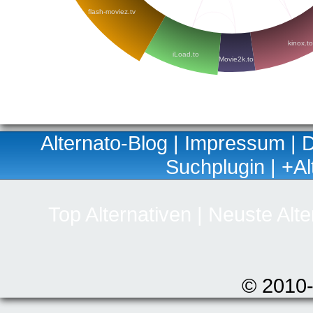
flash-moviez.tv
kinox.to
iLoad.to
Movie2k.to
Alternato-Blog
|
Impressum
|
D
Suchplugin
|
+Al
Top Alternativen
|
Neuste Alte
© 2010-