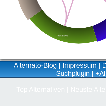
Tobit David
Alternato-Blog
|
Impressum
|
D
Suchplugin
|
+Al
Top Alternativen
|
Neuste Alte