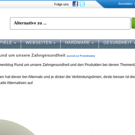
Anmelden
|
Folge uns
PIELE
»
WEBSEITEN
»
HARDWARE
»
GESUNDHEIT
Rund um unsere Zahngesundheit
(
zurück zur Produktseite
)
Themenblog Rund um unsere Zahngesundheit und den Produkten bei denen Themen
n hat dieser bei Alternato und je dicker die Verbindungslinien, desto besser ist di
alle Alternativen auf.