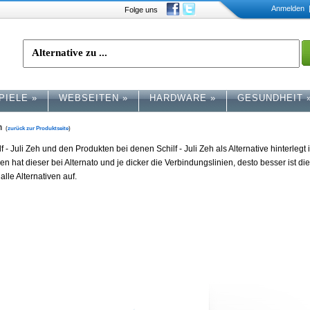
Anmelden
|
Folge uns
PIELE
»
WEBSEITEN
»
HARDWARE
»
GESUNDHEIT
eh
(
zurück zur Produktseite
)
- Juli Zeh und den Produkten bei denen Schilf - Juli Zeh als Alternative hinterlegt i
n hat dieser bei Alternato und je dicker die Verbindungslinien, desto besser ist di
alle Alternativen auf.