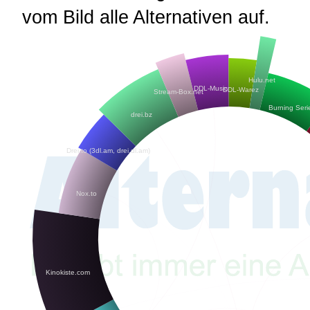
vom Bild alle Alternativen auf.
Hulu.net
DDL-Music
DDL-Warez
Stream-Box.net
Burning Seri
drei.bz
Drei.to (3dl.am, drei.dl.am)
Nox.to
Kinokiste.com