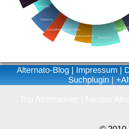
c1neon.de
Charts.to
Mov
iLoad.to
CannaPower!
Burning Series
flash-moviez.tv
Boerse.bz
Alternato-Blog
|
Impressum
|
D
Suchplugin
|
+Al
Top Alternativen
|
Neuste Alte
© 2010-