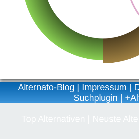
Alternato-Blog
|
Impressum
|
D
Suchplugin
|
+Al
Top Alternativen
|
Neuste Alte