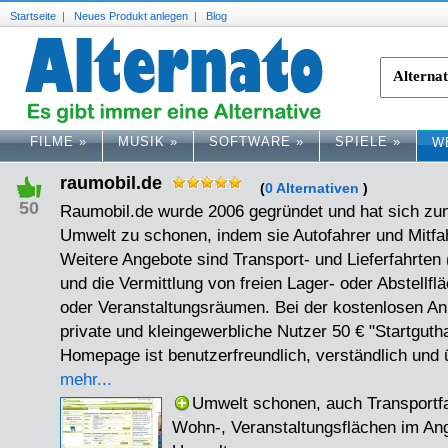
Startseite
|
Neues Produkt anlegen
|
Blog
FILME
»
MUSIK
»
SOFTWARE
»
SPIELE
»
W
raumobil.de
(
0 Alternativen
)
50
Raumobil.de wurde 2006 gegründet und hat sich zum
Umwelt zu schonen, indem sie Autofahrer und Mitfa
Weitere Angebote sind Transport- und Lieferfahrten (
und die Vermittlung von freien Lager- oder Abstellf
oder Veranstaltungsräumen. Bei der kostenlosen
private und kleingewerbliche Nutzer 50 € "Startgut
Homepage ist benutzerfreundlich, verständlich und ü
mehr...
Umwelt schonen, auch Transportfa
Wohn-, Veranstaltungsflächen im Ang