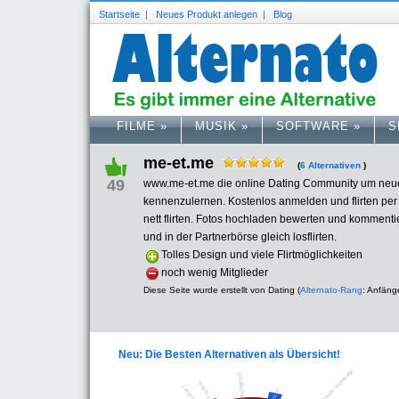
Startseite
|
Neues Produkt anlegen
|
Blog
FILME
»
MUSIK
»
SOFTWARE
»
S
me-et.me
(
6 Alternativen
)
49
www.me-et.me die online Dating Community um neu
kennenzulernen. Kostenlos anmelden und flirten per 
nett flirten. Fotos hochladen bewerten und kommenti
und in der Partnerbörse gleich losflirten.
Tolles Design und viele Flirtmöglichkeiten
noch wenig Mitglieder
Diese Seite wurde erstellt von Dating (
Alternato-Rang
: Anfäng
Neu: Die Besten Alternativen als Übersicht!