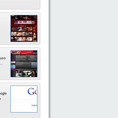
auso
..
oogle
e