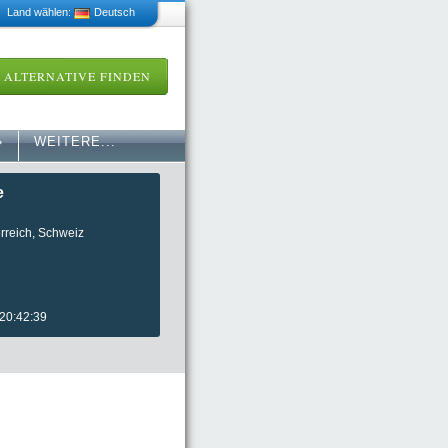
 Land wählen:
Deutsch
ALTERNATIVE FINDEN
»
WEITERE...
e
rreich, Schweiz
 20:42:39