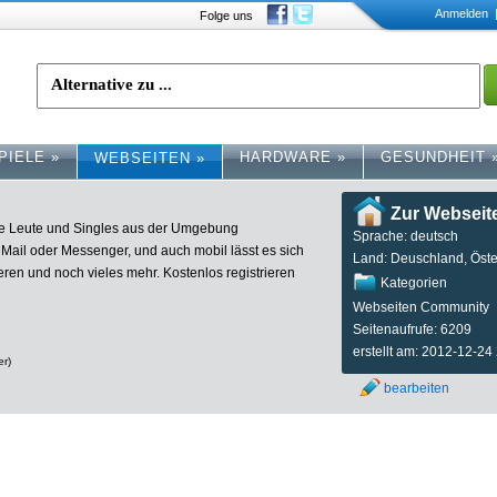
Anmelden
|
Folge uns
PIELE
»
HARDWARE
»
GESUNDHEIT
WEBSEITEN
»
Zur Webseit
e Leute und Singles aus der Umgebung
Sprache: deutsch
Mail oder Messenger, und auch mobil lässt es sich
Land: Deuschland, Öste
eren und noch vieles mehr. Kostenlos registrieren
Kategorien
Webseiten Community
Seitenaufrufe: 6209
erstellt am: 2012-12-24
er)
bearbeiten