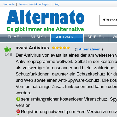
Startseite
|
Neues Produkt anlegen
|
Blog
FILME
»
MUSIK
»
SPIELE
»
W
SOFTWARE
»
avast Antivirus
(
1 Alternativen
)
149
Der Antivirus von avast ist eines der am weitesten v
Antivirenprogramme weltweit. Selbst in der kostenlo
als vollwertiger Virenscanner und bietet zahlreiche 
Schutzfunktionen, darunter ein Echtzeitschutz für 
und Web sowie einen Anti-Spyware-Schutz. Die kost
Version hat einige Zusatzfunktionen und kann zude
werden.
sehr umfangreicher kostenloser Virenschutz, Sp
Version
Registrierung notwendig um Free-Version zu nut