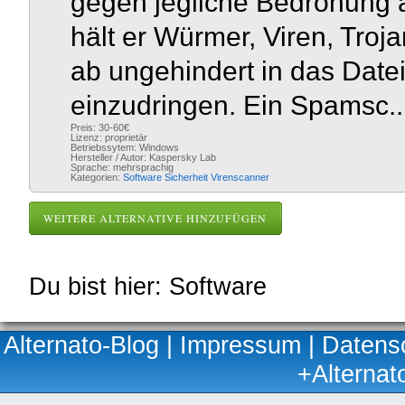
gegen jegliche Bedrohung 
hält er Würmer, Viren, Tro
ab ungehindert in das Dat
einzudringen. Ein Spamsc..
Preis: 30-60€
Lizenz: proprietär
Betriebssytem: Windows
Hersteller / Autor: Kaspersky Lab
Sprache: mehrsprachig
Kategorien:
Software
Sicherheit
Virenscanner
WEITERE ALTERNATIVE HINZUFÜGEN
Du bist hier: Software
Alternato-Blog
|
Impressum
|
Datens
+Alternat