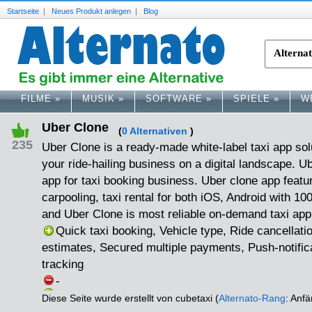
Startseite
|
Neues Produkt anlegen
|
Blog
FILME
»
MUSIK
»
SOFTWARE
»
SPIELE
»
W
Uber Clone
(
0 Alternativen
)
235
Uber Clone is a ready-made white-label taxi app sol
your ride-hailing business on a digital landscape. Ub
app for taxi booking business. Uber clone app featur
carpooling, taxi rental for both iOS, Android with 
and Uber Clone is most reliable on-demand taxi app
Quick taxi booking, Vehicle type, Ride cancellati
estimates, Secured multiple payments, Push-notific
tracking
-
Diese Seite wurde erstellt von cubetaxi (
Alternato-Rang
: Anf