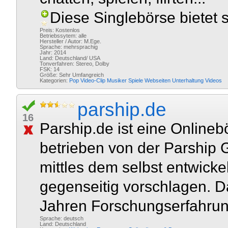
Diese Singlebörse bietet s
Preis: Kostenlos
Betriebssytem: alle
Hersteller / Autor: M.Ege.
Sprache: mehrsprachig
Jahr: 2014
Land: Deutschland/ USA
Tonverfahren: Stereo, Dolby
FSK: 14
Größe: Sehr Umfangreich
Kategorien:
Pop
Video-Clip
Musiker
Spiele
Webseiten
Unterhaltung
Videos
parship.de
16
Parship.de ist eine Onlinebö
betrieben von der Parshi
mittles dem selbst entwick
gegenseitig vorschlagen. D
Jahren Forschungserfahrung
Sprache: deutsch
Land: Deutschland