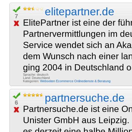
elitepartner.de
7
ElitePartner ist eine der fü
Partnervermittlungen im d
Service wendet sich an Aka
dem Wunsch nach einer lang
ging 2004 in Deutschland on
Sprache: deutsch
Land: Deutschland
Kategorien:
Webseiten
Ecommerce
Onlinedienste & Beratung
partnersuche.de
6
Partnersuche.de ist eine O
Unister GmbH aus Leipzig.
es derzeit eine halbe Mill