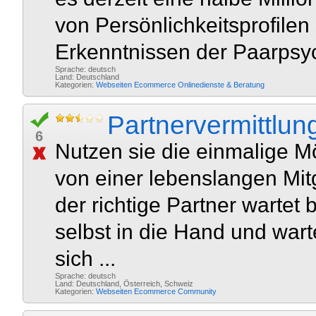
von Persönlichkeitsprofilen
Erkenntnissen der Paarpsyc
Sprache: deutsch
Land: Deutschland
Kategorien:
Webseiten
Ecommerce
Onlinedienste & Beratung
Partnervermittlun
6
Nutzen sie die einmalige Mög
von einer lebenslangen Mitg
der richtige Partner wartet 
selbst in die Hand und wart
sich ...
Sprache: deutsch
Land: Deutschland, Österreich, Schweiz
Kategorien:
Webseiten
Ecommerce
Community