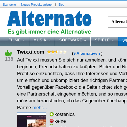
Startseite
|
Neues Produkt anlegen
|
Blog
FILME
»
MUSIK
»
SOFTWARE
»
SPIELE
»
W
Twixxi.com
(
9 Alternativen
)
138
Auf Twixxi müssen Sie sich nur anmelden, und könn
beginnen, Freundschaften zu knüpfen, Bilder und Ne
Profil so einzurichten, dass Ihre Interessen und Vor
um einfach und unkompliziert den richtigen Partner 
Vorteil gegenüber Facebook: die Seite richtet sich ge
eine Partnerschaft eingehen möchten, und so müsse
mühsam herausfinden, ob das Gegenüber überhaupt i
Partne
mehr...
kostenlos
keine