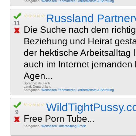
Kategorien:
Webseiten
Ecommerce
Onlinedienste & Beratung
Russland Partner
11
Die Suche nach dem richtige
Beziehung und Heirat gestal
der hektische Arbeitsalltag
auch im Internet jemanden 
Agen...
Sprache: deutsch
Land: Deutschland
Kategorien:
Webseiten
Ecommerce
Onlinedienste & Beratung
WildTightPussy.
9
Free Porn Tube...
Kategorien:
Webseiten
Unterhaltung
Erotik