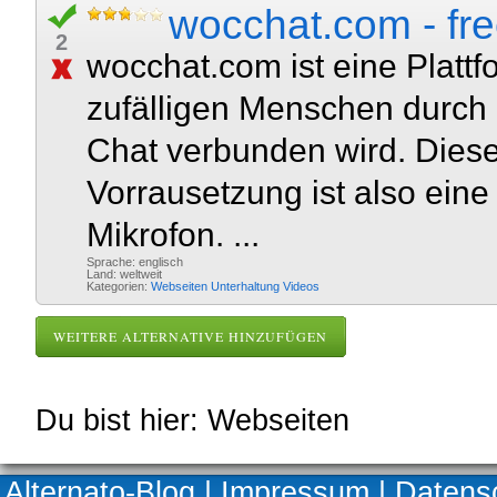
wocchat.com - fr
2
wocchat.com ist eine Plattf
zufälligen Menschen durch
Chat verbunden wird. Dies
Vorrausetzung ist also ein
Mikrofon. ...
Sprache: englisch
Land: weltweit
Kategorien:
Webseiten
Unterhaltung
Videos
WEITERE ALTERNATIVE HINZUFÜGEN
Du bist hier: Webseiten
Alternato-Blog
|
Impressum
|
Datens