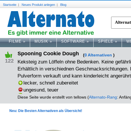
Startseite
|
Neues Produkt anlegen
|
Blog
FILME
»
MUSIK
»
SOFTWARE
»
SPIELE
»
W
Spooning Cookie Dough
(
0 Alternativen
)
122
Keksteig zum Löffeln ohne Bedenken. Keine gefährli
Erhältlich in verschiednen Geschmacksrichtungen. 
Pulverform verkauft und kann kinderleicht angerühr
lecker, schnell zubereitet
ungesund, teuer
Diese Seite wurde erstellt von tellows (
Alternato-Rang
: Anfän
Neu: Die Besten Alternativen als Übersicht!