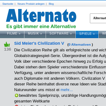
Startseite
|
Neues Produkt anlegen
|
Blog
FILME
»
MUSIK
»
SOFTWARE
»
W
SPIELE
»
Sid Meier's Civilization V
(
0 Alternativen
)
136
Die Civilization Reihe gilt als erfolgreichste und wic
Globalstrategiespiel-Serie. Übergeordnet ist die Au
Volk über verschiedene Epochen hinweg zu Erfolg 
Dabei stehen dem Spieler verschiedenste Einflus
Verfügung, unter anderem wissenschaftliche Forsc
auch Diplomatie mit anderen Völkern. Civilization V a
dieser Reihe beinhaltet diverse neue Ideen wie Stad
Naturwunder uns misst ei
mehr...
bewährtes Spielprinzip, unzählige Handlungsmögl
gesamten Weltkarte