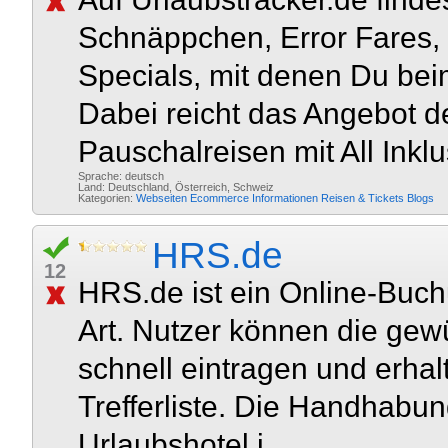
Schnäppchen, Error Fares,
Specials, mit denen Du bei
Dabei reicht das Angebot d
Pauschalreisen mit All Inklu
Sprache: deutsch
Land: Deutschland, Österreich, Schweiz
Kategorien:
Webseiten
Ecommerce
Informationen
Reisen & Tickets
Blogs
HRS.de
12
HRS.de ist ein Online-Buchu
Art. Nutzer können die ge
schnell eintragen und erhal
Trefferliste. Die Handhabun
Urlaubshotel i...