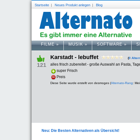
Startseite
|
Neues Produkt anlegen
|
Blog
FILME
»
MUSIK
»
SOFTWARE
»
S
Karstadt - lebuffet
(
0 Alter
121
alles frisch zubereitet - große Auswahl an Pasta, Tag
super Frisch
Preis
Diese Seite wurde erstellt von desmoges (
Alternato-Rang
: Mei
Neu: Die Besten Alternativen als Übersicht!