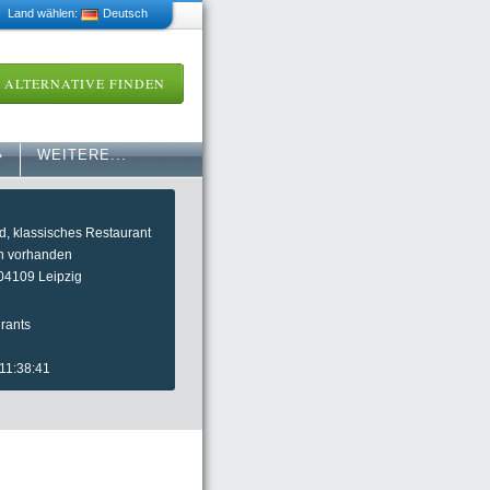
 Land wählen:
Deutsch
ALTERNATIVE FINDEN
»
WEITERE...
d, klassisches Restaurant
sch vorhanden
04109 Leipzig
rants
 11:38:41