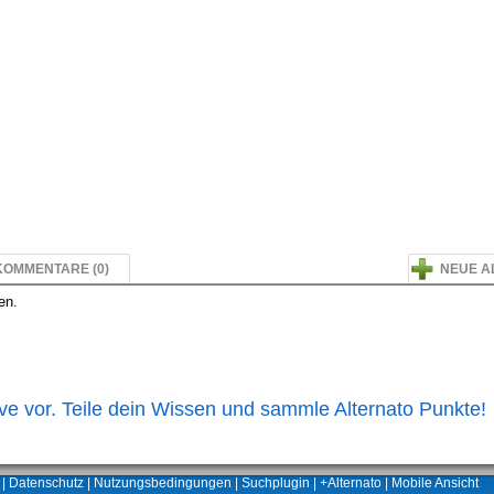
KOMMENTARE (0)
NEUE A
en.
ive vor. Teile dein Wissen und sammle Alternato Punkte!
|
Datenschutz
|
Nutzungsbedingungen
|
Suchplugin
|
+Alternato
|
Mobile Ansicht