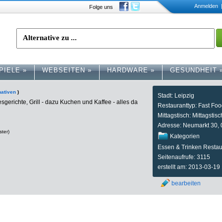
Anmelden
|
Folge uns
PIELE
»
WEBSEITEN
»
HARDWARE
»
GESUNDHEIT
nativen
)
Stadt: Leipzig
esgerichte, Grill - dazu Kuchen und Kaffee - alles da
Restauranttyp: Fast Foo
Mittagstisch: Mittagsti
Adresse: Neumarkt 30, 
ster)
Kategorien
Essen & Trinken Restau
Seitenaufrufe: 3115
erstellt am: 2013-03-19
bearbeiten