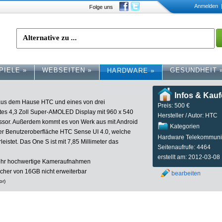
Anmelden
|
Folge uns
PIELE
»
WEBSEITEN
»
GESUNDHEIT
HARDWARE
»
Infos & Kau
 aus dem Hause HTC und eines von drei
Preis: 500 €
tes 4,3 Zoll Super-AMOLED Display mit 960 x 540
Hersteller / Autor: HTC
ssor. Außerdem kommt es von Werk aus mit Android
Kategorien
er Benutzeroberfläche HTC Sense UI 4.0, welche
Hardware Telekommuni
eistet. Das One S ist mit 7,85 Millimeter das
Seitenaufrufe: 4464
erstellt am: 2012-03-08
sehr hochwertige Kameraufnahmen
cher von 16GB nicht erweiterbar
bearbeiten
or)