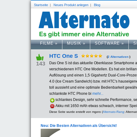
Startseite
|
Neues Produkt anlegen
|
Blog
FILME
»
MUSIK
»
SOFTWARE
»
S
HTC One S
(
2 Alternativen
)
143
Das One S ist das aktuelle Oberklasse Smartphone
verschiedenen HTC One Modellen. Es hat ein brillan
Auflösung und einen 1,5 Gigahertz Dual-Core-Proze
4.0 (Ice Cream Sandwich) bzw. mit HTC's hauseigen
toll aussieht und eine optimale Bedienbarkeit gewährl
schlankste HTC Phone bi
mehr...
schlankes Design, sehr schnelle Performance, 
Akku mit 1650 mAh etwas schwach, interner Spei
Diese Seite wurde erstellt von mgero (
Alternato-Rang
: Alternat
Neu: Die Besten Alternativen als Übersicht!