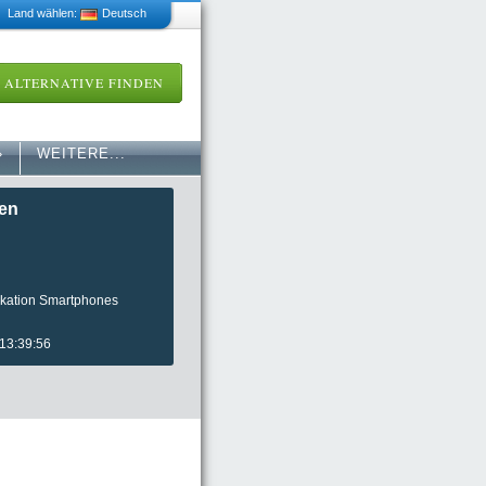
 Land wählen:
Deutsch
ALTERNATIVE FINDEN
»
WEITERE...
fen
kation Smartphones
 13:39:56