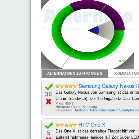
ALTERNATIVEN ZU HTC ONE S
KOMMENTARE
Samsung Galaxy Nexus i
Das Galaxy Nexus von Samsung ist das dritte
30
Cream Sandwich). Der 1,5 Gigahertz Dual-Cor
Preis: 450 €
Hersteller / Autor: Samsung
Kategorien:
Hardware
Telekommunikation
Smartphone
HTC One X
Das One X ist das derzeitge Flaggschiff von
5
äußerst farbtreues riesiges 4,7 Zoll Super LC