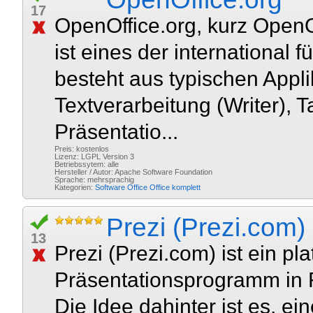
17
OpenOffice.org, kurz OpenOff
ist eines der international
besteht aus typischen Appl
Textverarbeitung (Writer), T
Präsentatio...
Preis: kostenlos
Lizenz: LGPL Version 3
Betriebssytem: alle
Hersteller / Autor: Apache Software Foundation
Sprache: mehrsprachig
Kategorien:
Software
Office
Office komplett
Prezi (Prezi.com)
13
Prezi (Prezi.com) ist ein p
Präsentationsprogramm in
Die Idee dahinter ist es, ei