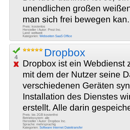
unendlichen großen weißen 
man sich frei bewegen kan.
Preis: kostenlos
Hersteller / Autor: Prezi Inc.
Land: weltweit
Kategorien:
Webseiten
SaaS
Office
Dropbox
4
Dropbox ist ein Webdienst 
mit dem der Nutzer seine 
verschiedenen Geräten sync
Installation des Dienstes 
erstellt. Alle darin gespeic
Preis: bis 2GB kostenfrei
Betriebssytem: alle
Hersteller / Autor: Dropbox Inc.
Sprache: mehrsprachig
Kategorien:
Software
Internet
Dateitransfer