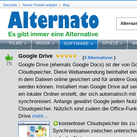
Startseite
|
Neues Produkt anlegen
|
Blog
FILME
»
MUSIK
»
SPIELE
»
W
SOFTWARE
»
Google Drive
(
3 Alternativen
)
75
Google Drive (ehemals Google Docs) ist der von G
Cloudspeicher. Diese Webanwendung beinhaltet ei
in dem Dateien online gesichert und für andere Goog
werden können. Installiert man Google Drive auf s
ein lokaler Ordner erstellt, der sich automatisch 
synchronisiert. Anfangs gewährt Google jedem Nutz
Cloudspeicher. Nützlich sind zudem die Office-Funkti
Drive
mehr...
kostenloser Cloudspeicher bis zu
Synchronisation zwischen unterschie