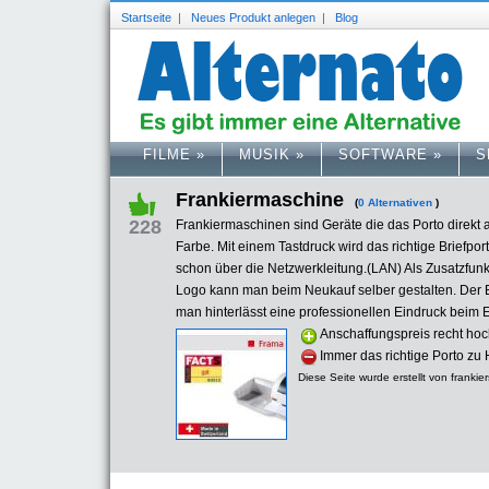
Startseite
|
Neues Produkt anlegen
|
Blog
FILME
»
MUSIK
»
SOFTWARE
»
S
Frankiermaschine
(
0 Alternativen
)
228
Frankiermaschinen sind Geräte die das Porto direkt au
Farbe. Mit einem Tastdruck wird das richtige Briefpor
schon über die Netzwerkleitung.(LAN) Als Zusatzfun
Logo kann man beim Neukauf selber gestalten. Der E
man hinterlässt eine professionellen Eindruck beim 
Anschaffungspreis recht hoc
Immer das richtige Porto zu 
Diese Seite wurde erstellt von frankie