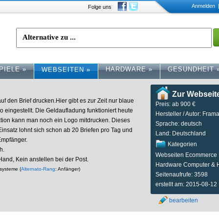
Anmelden
|
Folge uns
PIELE
»
HARDWARE
»
GESUNDHEIT
WEBSEITEN
»
Zur Webseit
f den Brief drucken.Hier gibt es zur Zeit nur blaue
Preis: ab 900 €
to eingestellt. Die Geldaufladung funktioniert heute
Hersteller / Autor: Fram
ktion kann man noch ein Logo mitdrucken. Dieses
Sprache: deutsch
insatz lohnt sich schon ab 20 Briefen pro Tag und
Land: Deutschland
Empfänger.
Kategorien
h.
Webseiten Ecommerce B
Hand, Kein anstellen bei der Post.
Hardware Computer & 
rsysteme (
Alternato-Rang
: Anfänger)
Seitenaufrufe: 3598
erstellt am: 2015-08-12
bearbeiten