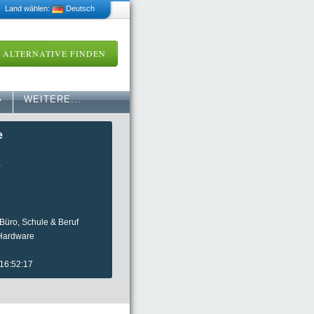
 Land wählen:
Deutsch
ALTERNATIVE FINDEN
»
WEITERE...
e
a
üro, Schule & Beruf
Hardware
 16:52:17