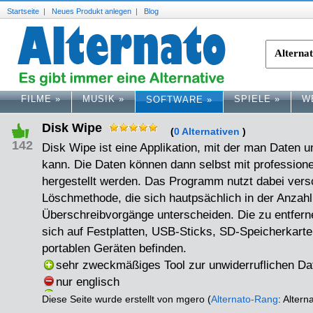
Startseite
|
Neues Produkt anlegen
|
Blog
FILME
»
MUSIK
»
SPIELE
»
W
SOFTWARE
»
Disk Wipe
(
0 Alternativen
)
142
Disk Wipe ist eine Applikation, mit der man Daten u
kann. Die Daten können dann selbst mit professionel
hergestellt werden. Das Programm nutzt dabei vers
Löschmethode, die sich hautpsächlich in der Anzahl
Überschreibvorgänge unterscheiden. Die zu entfer
sich auf Festplatten, USB-Sticks, SD-Speicherkart
portablen Geräten befinden.
sehr zweckmäßiges Tool zur unwiderruflichen D
nur englisch
Diese Seite wurde erstellt von mgero (
Alternato-Rang
: Altern