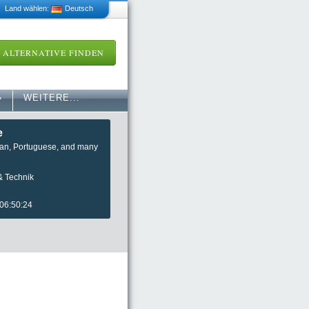
 Land wählen:
Deutsch
ALTERNATIVE FINDEN
»
WEITERE...
e
man, Portuguese, and many
& Technik
 06:50:24