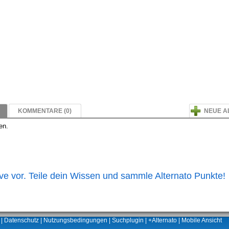
KOMMENTARE (0)
NEUE A
en.
ive vor. Teile dein Wissen und sammle Alternato Punkte!
|
Datenschutz
|
Nutzungsbedingungen
|
Suchplugin
|
+Alternato
|
Mobile Ansicht