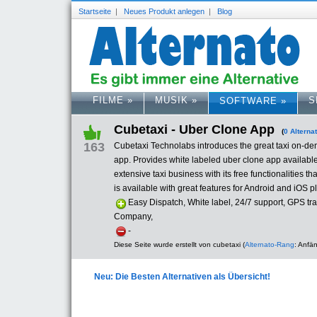
Startseite
|
Neues Produkt anlegen
|
Blog
FILME
»
MUSIK
»
S
SOFTWARE
»
Cubetaxi - Uber Clone App
(
0 Alterna
163
Cubetaxi Technolabs introduces the great taxi on-de
app. Provides white labeled uber clone app available
extensive taxi business with its free functionalities t
is available with great features for Android and iOS p
Easy Dispatch, White label, 24/7 support, GPS 
Company,
-
Diese Seite wurde erstellt von cubetaxi (
Alternato-Rang
: Anfä
Neu: Die Besten Alternativen als Übersicht!