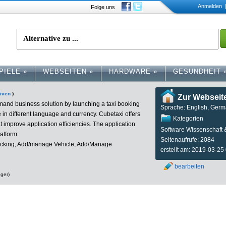
Anmelden
|
Folge uns
PIELE
»
WEBSEITEN
»
HARDWARE
»
GESUNDHEIT
tiven
)
Zur Webseit
mand business solution by launching a taxi booking
Sprache: English, Ger
 in different language and currency. Cubetaxi offers
Kategorien
hat improve application efficiencies. The application
Software Wissenschaft 
latform.
Seitenaufrufe: 2084
tracking, Add/manage Vehicle, Add/Manage
erstellt am: 2019-03-25
bearbeiten
nger)